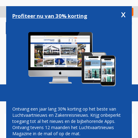
Overslaan
en
x
Digitaal Magazine
Registreer
Check in
naar
Profiteer nu van 30% korting
de
inhoud
gaan
Magazine
Podcasts
Vacatures
Toggl
naviga
Ontvang een jaar lang 30% korting op het beste van
Luchtvaartnieuws en Zakenreisnieuws. Krijg onbeperkt
toegang tot al het nieuws en de bijbehorende Apps.
'1.400 AIRBERLIN-
Ontvang tevens 12 maanden het Luchtvaartnieuws
MEDEWERKERS EIND DEZE
Magazine in de mail of op de mat.