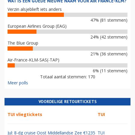
WAT IS EEN GOEDE NIEUWE NAAM VOOR AIR FRANCE-KLM?
Verzin alsjeblieft iets anders
47% (81 stemmen)
European Airlines Group (EAG)
24% (42 stemmen)
The Blue Group
21% (36 stemmen)
Air-France-KLM-SAS(-TAP)
6% (11 stemmen)
Totaal aantal stemmen: 170
Meer polls
VOORDELIGE RETOURTICKETS
TUI vliegtickets
TUI
Jul: 8-dg cruise Oost Middellandse Zee €1235
TUI