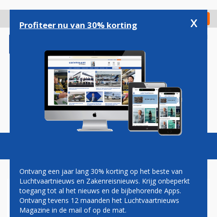
Overslaan
en
x
Digitaal Magazine
Registreer
Check in
naar
Profiteer nu van 30% korting
de
inhoud
gaan
Magazine
Podcasts
Vacatures
Toggl
naviga
Ontvang een jaar lang 30% korting op het beste van
Luchtvaartnieuws en Zakenreisnieuws. Krijg onbeperkt
toegang tot al het nieuws en de bijbehorende Apps.
AIR FRANCE-DOCHTER HOP!
Ontvang tevens 12 maanden het Luchtvaartnieuws
BREIDT UIT IN CAEN
Magazine in de mail of op de mat.