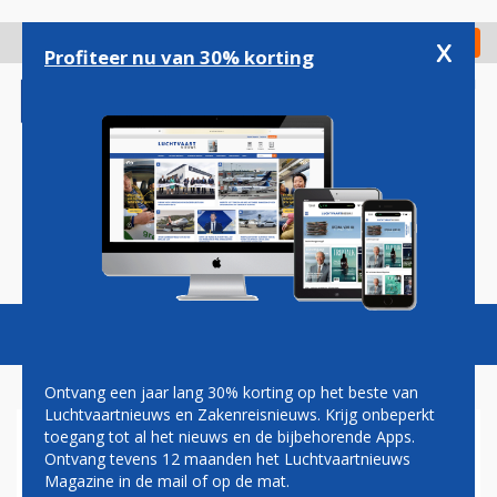
Overslaan
en
x
Digitaal Magazine
Registreer
Check in
naar
Profiteer nu van 30% korting
de
inhoud
gaan
Magazine
Podcasts
Vacatures
Toggl
naviga
Ontvang een jaar lang 30% korting op het beste van
Luchtvaartnieuws en Zakenreisnieuws. Krijg onbeperkt
toegang tot al het nieuws en de bijbehorende Apps.
AIR FRANCE EN TRANSAVIA
Ontvang tevens 12 maanden het Luchtvaartnieuws
DUIKEN OP ALGERIJNSE
Magazine in de mail of op de mat.