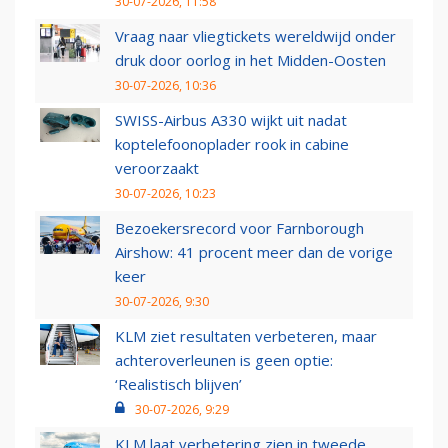
30-07-2026, 11:58
Vraag naar vliegtickets wereldwijd onder
druk door oorlog in het Midden-Oosten
30-07-2026, 10:36
SWISS-Airbus A330 wijkt uit nadat
koptelefoonoplader rook in cabine
veroorzaakt
30-07-2026, 10:23
Bezoekersrecord voor Farnborough
Airshow: 41 procent meer dan de vorige
keer
30-07-2026, 9:30
KLM ziet resultaten verbeteren, maar
achteroverleunen is geen optie:
‘Realistisch blijven’
30-07-2026, 9:29
KLM laat verbetering zien in tweede