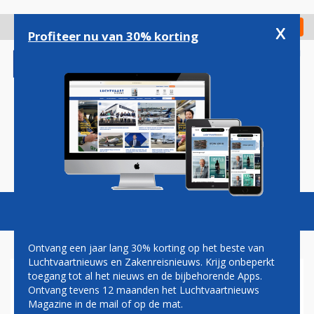
Overslaan
en
x
Digitaal Magazine
Registreer
Check in
naar
Profiteer nu van 30% korting
de
inhoud
gaan
Magazine
Podcasts
Vacatures
Toggl
naviga
Ontvang een jaar lang 30% korting op het beste van
Luchtvaartnieuws en Zakenreisnieuws. Krijg onbeperkt
toegang tot al het nieuws en de bijbehorende Apps.
AIR FRANCE-TOESTEL WIJKT
Ontvang tevens 12 maanden het Luchtvaartnieuws
UIT NAAR TORONTO NA
Magazine in de mail of op de mat.