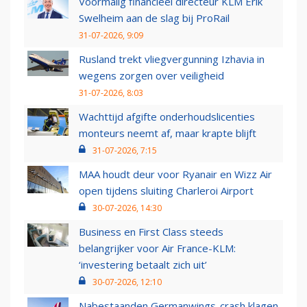
Voormalig financieel directeur KLM Erik
Swelheim aan de slag bij ProRail
31-07-2026, 9:09
Rusland trekt vliegvergunning Izhavia in
wegens zorgen over veiligheid
31-07-2026, 8:03
Wachttijd afgifte onderhoudslicenties
monteurs neemt af, maar krapte blijft
31-07-2026, 7:15
MAA houdt deur voor Ryanair en Wizz Air
open tijdens sluiting Charleroi Airport
30-07-2026, 14:30
Business en First Class steeds
belangrijker voor Air France-KLM:
‘investering betaalt zich uit’
30-07-2026, 12:10
Nabestaanden Germanwings-crash klagen