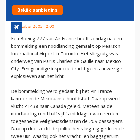
BOMMELDING
Bekijk aanbieding
21 oktober 2002 - 2:00
Een Boeing 777 van Air France heeft zondag na een
bommelding een noodlanding gemaakt op Pearson
International Airport in Toronto. Het vliegtuig was
onderweg van Parijs Charles de Gaulle naar Mexico
City. Een grondige inspectie bracht geen aanwezige
explosieven aan het licht.
De bommelding werd gedaan bij het Air France-
kantoor in de Mexicaanse hoofdstad. Daarop werd
vlucht AF438 naar Canada geleid. Meteen na de
noodlanding rond half vijf 's middags evacueerden
toegesnelde veiligheidsdiensten de 269 passagiers.
Daarop doorzocht de politie het vliegtuig gedurende
twee uur, waarbij ook het vracht- en baggageruim