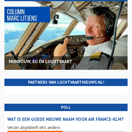
MIJNBOUW, EU EN LUCHTVAART
PARTNERS VAN LUCHTVAARTNIEUWS.NL!
POLL
WAT IS EEN GOEDE NIEUWE NAAM VOOR AIR FRANCE-KLM?
Verzin alsjeblieft iets anders