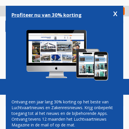
Overslaan
en
x
Digitaal Magazine
Registreer
Check in
naar
Profiteer nu van 30% korting
de
inhoud
gaan
Magazine
Podcasts
Vacatures
Toggl
naviga
Ontvang een jaar lang 30% korting op het beste van
Luchtvaartnieuws en Zakenreisnieuws. Krijg onbeperkt
toegang tot al het nieuws en de bijbehorende Apps.
AIR NEW ZEALAND TEKENT
Ontvang tevens 12 maanden het Luchtvaartnieuws
VOOR 5 NIEUWE AIRBUS
Magazine in de mail of op de mat.