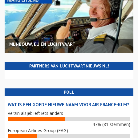
MIJNBOUW, EU EN LUCHTVAART
PARTNERS VAN LUCHTVAARTNIEUWS.NL!
POLL
WAT IS EEN GOEDE NIEUWE NAAM VOOR AIR FRANCE-KLM?
Verzin alsjeblieft iets anders
47% (81 stemmen)
European Airlines Group (EAG)