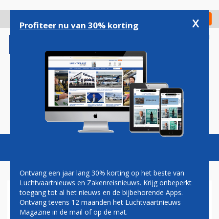
Overslaan
en
x
Digitaal Magazine
Registreer
Check in
naar
Profiteer nu van 30% korting
de
inhoud
gaan
Magazine
Podcasts
Vacatures
Toggl
naviga
Ontvang een jaar lang 30% korting op het beste van
Luchtvaartnieuws en Zakenreisnieuws. Krijg onbeperkt
toegang tot al het nieuws en de bijbehorende Apps.
AIR NEW ZEALAND TEKENT
Ontvang tevens 12 maanden het Luchtvaartnieuws
VOOR 5 NIEUWE AIRBUS
Magazine in de mail of op de mat.