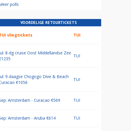
Meer polls
VOORDELIGE RETOURTICKETS
TUI vliegtickets
TUI
Jul: 8-dg cruise Oost Middellandse Zee
TUI
€1235
Jul: 9-daagse Chogogo Dive & Beach
TUI
Curacao €1056
Sep: Amsterdam - Curacao €569
TUI
Sep: Amsterdam - Aruba €614
TUI