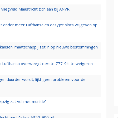
t vliegveld Maastricht zich aan bij ANVR
t onder meer Lufthansa en easyJet slots vrijgeven op
ansen: maatschappij zet in op nieuwe bestemmingen
er: Lufthansa overweegt eerste 777-9’s te weigeren
iegen duurder wordt, lijkt geen probleem voor de
ipzig zat vol met munitie'
lucht met Airbus A350-900 uit