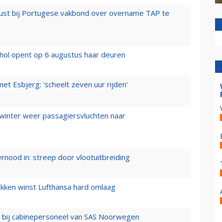
rust bij Portugese vakbond over overname TAP te
hol opent op 6 augustus haar deuren
t Esbjerg: 'scheelt zeven uur rijden'
 winter weer passagiersvluchten naar
ernood in: streep door vlootuitbreiding
ukken winst Lufthansa hard omlaag
 bij cabinepersoneel van SAS Noorwegen