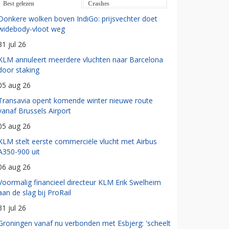
Best gelezen
Crashes
Donkere wolken boven IndiGo: prijsvechter doet
widebody-vloot weg
31 jul 26
KLM annuleert meerdere vluchten naar Barcelona
door staking
05 aug 26
Transavia opent komende winter nieuwe route
vanaf Brussels Airport
05 aug 26
KLM stelt eerste commerciële vlucht met Airbus
A350-900 uit
06 aug 26
Voormalig financieel directeur KLM Erik Swelheim
aan de slag bij ProRail
31 jul 26
Groningen vanaf nu verbonden met Esbjerg: 'scheelt