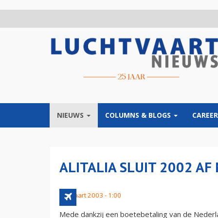
Overslaan
en
naar
de
inhoud
gaan
NIEUWS
COLUMNS & BLOGS
CAREER
ALITALIA SLUIT 2002 AF
30 maart 2003 - 1:00
Mede dankzij een boetebetaling van de Nederlan