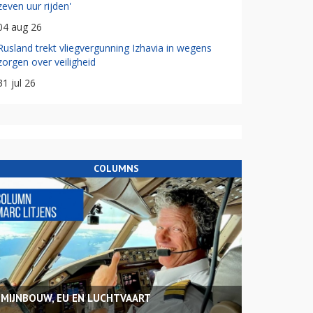
zeven uur rijden'
04 aug 26
Rusland trekt vliegvergunning Izhavia in wegens
zorgen over veiligheid
31 jul 26
COLUMNS
MIJNBOUW, EU EN LUCHTVAART