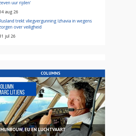
zeven uur rijden'
04 aug 26
Rusland trekt vliegvergunning Izhavia in wegens
zorgen over veiligheid
31 jul 26
COLUMNS
MIJNBOUW, EU EN LUCHTVAART