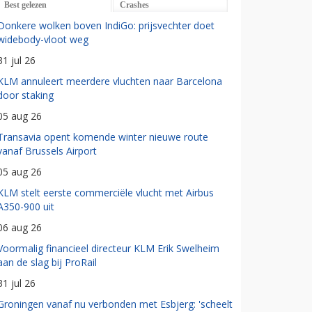
Best gelezen
Crashes
Donkere wolken boven IndiGo: prijsvechter doet
widebody-vloot weg
31 jul 26
KLM annuleert meerdere vluchten naar Barcelona
door staking
05 aug 26
Transavia opent komende winter nieuwe route
vanaf Brussels Airport
05 aug 26
KLM stelt eerste commerciële vlucht met Airbus
A350-900 uit
06 aug 26
Voormalig financieel directeur KLM Erik Swelheim
aan de slag bij ProRail
31 jul 26
Groningen vanaf nu verbonden met Esbjerg: 'scheelt