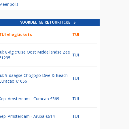
Meer polls
VOORDELIGE RETOURTICKETS
TUI vliegtickets
TUI
Jul: 8-dg cruise Oost Middellandse Zee
TUI
€1235
Jul: 9-daagse Chogogo Dive & Beach
TUI
Curacao €1056
Sep: Amsterdam - Curacao €569
TUI
Sep: Amsterdam - Aruba €614
TUI