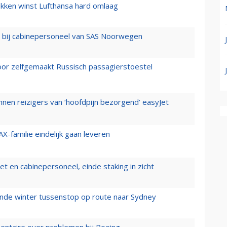
ukken winst Lufthansa hard omlaag
 bij cabinepersoneel van SAS Noorwegen
voor zelfgemaakt Russisch passagierstoestel
nen reizigers van ‘hoofdpijn bezorgend’ easyJet
X-familie eindelijk gaan leveren
t en cabinepersoneel, einde staking in zicht
mende winter tussenstop op route naar Sydney
mentaire over problemen bij Boeing