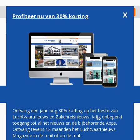
Overslaan
en
x
Digitaal Magazine
Registreer
Check in
naar
Profiteer nu van 30% korting
de
inhoud
gaan
Magazine
Podcasts
Vacatures
Toggl
naviga
Ontvang een jaar lang 30% korting op het beste van
Luchtvaartnieuws en Zakenreisnieuws. Krijg onbeperkt
toegang tot al het nieuws en de bijbehorende Apps.
BRITISH AIRWAYS VIERT 100
Ontvang tevens 12 maanden het Luchtvaartnieuws
JAAR VLUCHTEN NAAR
Magazine in de mail of op de mat.