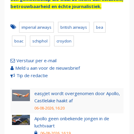
betrouwbaarheid en échte journalistiek.
imperial airways
british airways
bea
boac
schiphol
croydon
Verstuur per e-mail
Meld u aan voor de nieuwsbrief
Tip de redactie
easyJet wordt overgenomen door Apollo,
Castlelake haakt af
06-08-2026, 16:20
Apollo geen onbekende jongen in de
luchtvaart
06-08-2026, 16:19