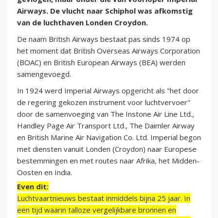
Airways. De vlucht naar Schiphol was afkomstig
van de luchthaven Londen Croydon.
De naam British Airways bestaat pas sinds 1974 op
het moment dat British Overseas Airways Corporation
(BOAC) en British European Airways (BEA) werden
samengevoegd.
In 1924 werd Imperial Airways opgericht als "het door
de regering gekozen instrument voor luchtvervoer"
door de samenvoeging van The Instone Air Line Ltd.,
Handley Page Air Transport Ltd., The Daimler Airway
en British Marine Air Navigation Co. Ltd. Imperial begon
met diensten vanuit Londen (Croydon) naar Europese
bestemmingen en met routes naar Afrika, het Midden-
Oosten en India.
Even dit:
Luchtvaartnieuws bestaat inmiddels bijna 25 jaar. In
een tijd waarin talloze vergelijkbare bronnen en