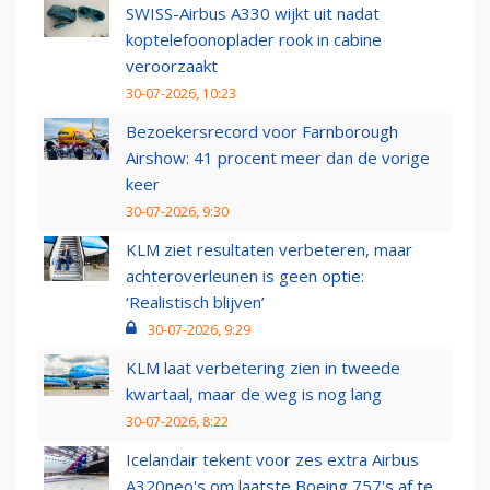
SWISS-Airbus A330 wijkt uit nadat
koptelefoonoplader rook in cabine
veroorzaakt
30-07-2026, 10:23
Bezoekersrecord voor Farnborough
Airshow: 41 procent meer dan de vorige
keer
30-07-2026, 9:30
KLM ziet resultaten verbeteren, maar
achteroverleunen is geen optie:
‘Realistisch blijven’
30-07-2026, 9:29
KLM laat verbetering zien in tweede
kwartaal, maar de weg is nog lang
30-07-2026, 8:22
Icelandair tekent voor zes extra Airbus
A320neo's om laatste Boeing 757's af te