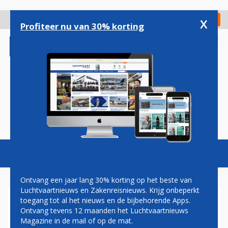
Overslaan
en
x
Digitaal Magazine
Registreer
Check in
naar
Profiteer nu van 30% korting
de
inhoud
gaan
Magazine
Podcasts
Vacatures
Toggl
naviga
Ontvang een jaar lang 30% korting op het beste van
Luchtvaartnieuws en Zakenreisnieuws. Krijg onbeperkt
toegang tot al het nieuws en de bijbehorende Apps.
BRUSSELS AIRLINES: 26
Ontvang tevens 12 maanden het Luchtvaartnieuws
BESTEMMINGEN NIEUW IN
Magazine in de mail of op de mat.