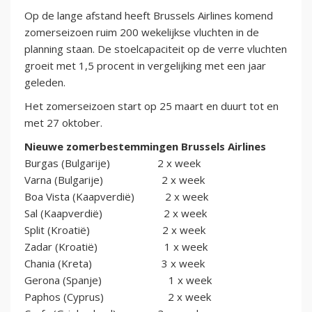
Op de lange afstand heeft Brussels Airlines komend
zomerseizoen ruim 200 wekelijkse vluchten in de
planning staan. De stoelcapaciteit op de verre vluchten
groeit met 1,5 procent in vergelijking met een jaar
geleden.
Het zomerseizoen start op 25 maart en duurt tot en
met 27 oktober.
Nieuwe zomerbestemmingen Brussels Airlines
Burgas (Bulgarije) 2 x week
Varna (Bulgarije) 2 x week
Boa Vista (Kaapverdië) 2 x week
Sal (Kaapverdië) 2 x week
Split (Kroatië) 2 x week
Zadar (Kroatië) 1 x week
Chania (Kreta) 3 x week
Gerona (Spanje) 1 x week
Paphos (Cyprus) 2 x week