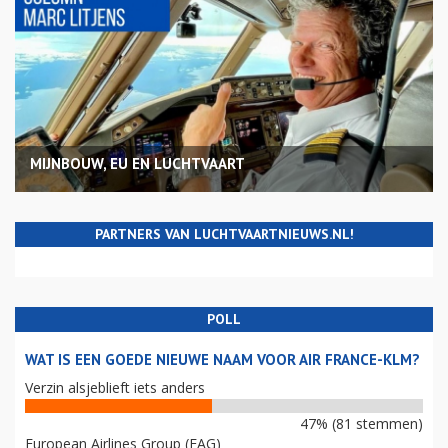
MIJNBOUW, EU EN LUCHTVAART
PARTNERS VAN LUCHTVAARTNIEUWS.NL!
POLL
WAT IS EEN GOEDE NIEUWE NAAM VOOR AIR FRANCE-KLM?
Verzin alsjeblieft iets anders
47% (81 stemmen)
European Airlines Group (EAG)