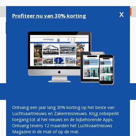
Overslaan
en
x
Digitaal Magazine
Registreer
Check in
naar
Profiteer nu van 30% korting
de
inhoud
gaan
Magazine
Podcasts
Vacatures
Toggl
naviga
Ontvang een jaar lang 30% korting op het beste van
Luchtvaartnieuws en Zakenreisnieuws. Krijg onbeperkt
toegang tot al het nieuws en de bijbehorende Apps.
BRUSSELS AIRLINES SCHRAPT
Ontvang tevens 12 maanden het Luchtvaartnieuws
VLUCHTEN NAAR SINAÏ
Magazine in de mail of op de mat.