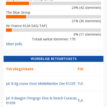
24% (42 stemmen)
The Blue Group
21% (36 stemmen)
Air-France-KLM-SAS(-TAP)
6% (11 stemmen)
Totaal aantal stemmen: 170
Meer polls
VOORDELIGE RETOURTICKETS
TUI vliegtickets
TUI
Jul: 8-dg cruise Oost Middellandse Zee €1235
TUI
Jul: 9-daagse Chogogo Dive & Beach Curacao
TUI
€1056