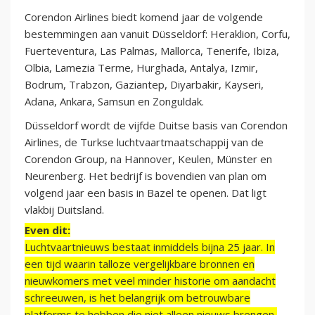
Corendon Airlines biedt komend jaar de volgende
bestemmingen aan vanuit Düsseldorf: Heraklion, Corfu,
Fuerteventura, Las Palmas, Mallorca, Tenerife, Ibiza,
Olbia, Lamezia Terme, Hurghada, Antalya, Izmir,
Bodrum, Trabzon, Gaziantep, Diyarbakir, Kayseri,
Adana, Ankara, Samsun en Zonguldak.
Düsseldorf wordt de vijfde Duitse basis van Corendon
Airlines, de Turkse luchtvaartmaatschappij van de
Corendon Group, na Hannover, Keulen, Münster en
Neurenberg. Het bedrijf is bovendien van plan om
volgend jaar een basis in Bazel te openen. Dat ligt
vlakbij Duitsland.
Even dit:
Luchtvaartnieuws bestaat inmiddels bijna 25 jaar. In
een tijd waarin talloze vergelijkbare bronnen en
nieuwkomers met veel minder historie om aandacht
schreeuwen, is het belangrijk om betrouwbare
platforms te hebben die niet alleen nieuws brengen,