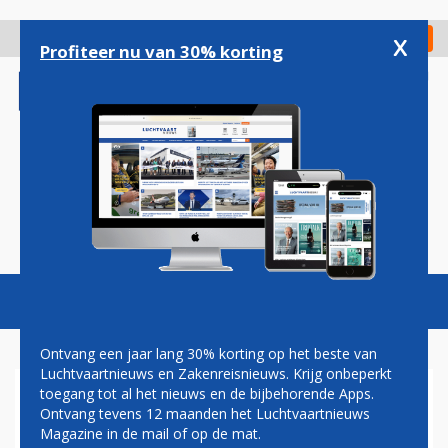
Overslaan
en
x
Digitaal Magazine
Registreer
Check in
naar
Profiteer nu van 30% korting
de
inhoud
gaan
Magazine
Podcasts
Vacatures
Toggl
naviga
Ontvang een jaar lang 30% korting op het beste van
Luchtvaartnieuws en Zakenreisnieuws. Krijg onbeperkt
toegang tot al het nieuws en de bijbehorende Apps.
CORENDON AIRLINES OPENT
Ontvang tevens 12 maanden het Luchtvaartnieuws
BASIS IN DÜSSELDORF
Magazine in de mail of op de mat.