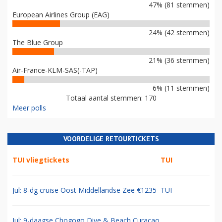
47% (81 stemmen)
European Airlines Group (EAG)
24% (42 stemmen)
The Blue Group
21% (36 stemmen)
Air-France-KLM-SAS(-TAP)
6% (11 stemmen)
Totaal aantal stemmen: 170
Meer polls
VOORDELIGE RETOURTICKETS
TUI vliegtickets
TUI
Jul: 8-dg cruise Oost Middellandse Zee €1235
TUI
Jul: 9-daagse Chogogo Dive & Beach Curacao