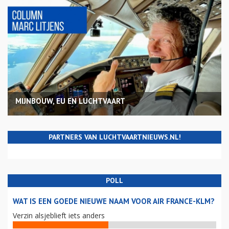
MIJNBOUW, EU EN LUCHTVAART
PARTNERS VAN LUCHTVAARTNIEUWS.NL!
POLL
WAT IS EEN GOEDE NIEUWE NAAM VOOR AIR FRANCE-KLM?
Verzin alsjeblieft iets anders