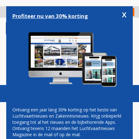
Overslaan
en
x
Digitaal Magazine
Registreer
Check in
naar
Profiteer nu van 30% korting
de
inhoud
gaan
Magazine
Podcasts
Vacatures
Toggl
naviga
Ontvang een jaar lang 30% korting op het beste van
Luchtvaartnieuws en Zakenreisnieuws. Krijg onbeperkt
toegang tot al het nieuws en de bijbehorende Apps.
CORENDON OPENT NIEUWE
Ontvang tevens 12 maanden het Luchtvaartnieuws
BASIS IN KEULEN
Magazine in de mail of op de mat.