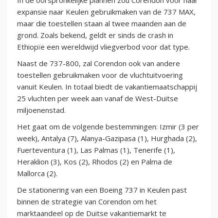
In de oorspronkelijke plannen zou Corendon voor haar
expansie naar Keulen gebruikmaken van de 737 MAX,
maar die toestellen staan al twee maanden aan de
grond. Zoals bekend, geldt er sinds de crash in
Ethiopïe een wereldwijd vliegverbod voor dat type.
Naast de 737-800, zal Corendon ook van andere
toestellen gebruikmaken voor de vluchtuitvoering
vanuit Keulen. In totaal biedt de vakantiemaatschappij
25 vluchten per week aan vanaf de West-Duitse
miljoenenstad.
Het gaat om de volgende bestemmingen: Izmir (3 per
week), Antalya (7), Alanya-Gazipasa (1), Hurghada (2),
Fuerteventura (1), Las Palmas (1), Tenerife (1),
Heraklion (3), Kos (2), Rhodos (2) en Palma de
Mallorca (2).
De stationering van een Boeing 737 in Keulen past
binnen de strategie van Corendon om het
marktaandeel op de Duitse vakantiemarkt te