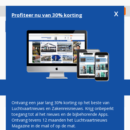
Overslaan
en
x
Digitaal Magazine
Registreer
Check in
naar
Profiteer nu van 30% korting
de
inhoud
gaan
Magazine
Podcasts
Vacatures
Toggl
naviga
Ontvang een jaar lang 30% korting op het beste van
Luchtvaartnieuws en Zakenreisnieuws. Krijg onbeperkt
toegang tot al het nieuws en de bijbehorende Apps.
DEAL EMIRATES EN ROLLS-
Ontvang tevens 12 maanden het Luchtvaartnieuws
ROYCE OVER A380-ORDER
Magazine in de mail of op de mat.