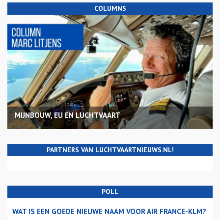
COLUMNS
MIJNBOUW, EU EN LUCHTVAART
PARTNERS VAN LUCHTVAARTNIEUWS.NL!
POLL
WAT IS EEN GOEDE NIEUWE NAAM VOOR AIR FRANCE-KLM?