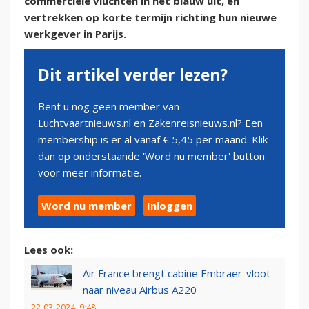
commerciële vluchten in het blauw uit, en
vertrekken op korte termijn richting hun nieuwe
werkgever in Parijs.
Dit artikel verder lezen?
Bent u nog geen member van
Luchtvaartnieuws.nl en Zakenreisnieuws.nl? Een
membership is er al vanaf € 5,45 per maand. Klik
dan op onderstaande 'Word nu member' button
voor meer informatie.
Word nu member
Inloggen
Lees ook:
Air France brengt cabine Embraer-vloot
naar niveau Airbus A220
22-03-2024, 9:48