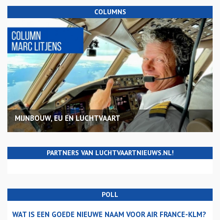
COLUMNS
MIJNBOUW, EU EN LUCHTVAART
PARTNERS VAN LUCHTVAARTNIEUWS.NL!
POLL
WAT IS EEN GOEDE NIEUWE NAAM VOOR AIR FRANCE-KLM?