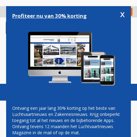
Overslaan
en
x
Digitaal Magazine
Registreer
Check in
naar
Profiteer nu van 30% korting
de
inhoud
gaan
Magazine
Podcasts
Vacatures
Toggl
naviga
Ontvang een jaar lang 30% korting op het beste van
Luchtvaartnieuws en Zakenreisnieuws. Krijg onbeperkt
toegang tot al het nieuws en de bijbehorende Apps.
AIR FRANCE-DOCHTER HOP!
Ontvang tevens 12 maanden het Luchtvaartnieuws
NEEMT OPNIEUW
Magazine in de mail of op de mat.