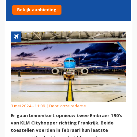
VLIEGTUIGEN OVER VAN KLM
Bekijk aanbieding
CITYHOPPER
3 mei 2024 - 11:09 | Door:
onze redactie
Er gaan binnenkort opnieuw twee Embraer 190’s
van KLM Cityhopper richting Frankrijk. Beide
toestellen voerden in februari hun laatste