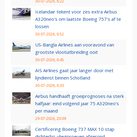
30-07-2026, 8:22
Icelandair tekent voor zes extra Airbus
A320neo's om laatste Boeing 757's af te
lossen
30-07-2026, 6:52
US-Bangla Airlines aan vooravond van
grootste vlootuitbreiding ooit
30-07-2026, 6:45
AIS Airlines gaat jaar langer door met
lijndienst binnen Schotland
30-07-2026, 6:30
Airbus handhaaft groeiprognoses na sterk
halfjaar: eind volgend jaar 75 A320neo’s
per maand
29-07-2026, 20:09
Certificering Boeing 737 MAX 10 stap
dichterbij: vliegproeven afgerond