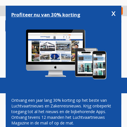
Overslaan
en
x
Digitaal Magazine
Registreer
Check in
naar
Profiteer nu van 30% korting
de
inhoud
gaan
Magazine
Podcasts
Vacatures
Toggl
naviga
Ontvang een jaar lang 30% korting op het beste van
Luchtvaartnieuws en Zakenreisnieuws. Krijg onbeperkt
toegang tot al het nieuws en de bijbehorende Apps.
AIR FRANCE BRENGT CABINE
Ontvang tevens 12 maanden het Luchtvaartnieuws
EMBRAER-VLOOT NAAR
Magazine in de mail of op de mat.