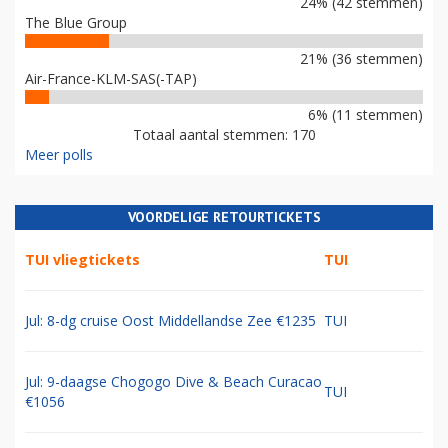
24% (42 stemmen)
The Blue Group
21% (36 stemmen)
Air-France-KLM-SAS(-TAP)
6% (11 stemmen)
Totaal aantal stemmen: 170
Meer polls
VOORDELIGE RETOURTICKETS
TUI vliegtickets
TUI
Jul: 8-dg cruise Oost Middellandse Zee €1235
TUI
Jul: 9-daagse Chogogo Dive & Beach Curacao
TUI
€1056