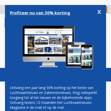
Overslaan
en
x
Digitaal Magazine
Registreer
Check in
naar
Profiteer nu van 30% korting
de
inhoud
gaan
Magazine
Podcasts
Vacatures
Toggl
naviga
Ontvang een jaar lang 30% korting op het beste van
Luchtvaartnieuws en Zakenreisnieuws. Krijg onbeperkt
toegang tot al het nieuws en de bijbehorende Apps.
DRUKTE OP DE ROUTE
Ontvang tevens 12 maanden het Luchtvaartnieuws
TUSSEN SCHIPHOL EN
Magazine in de mail of op de mat.