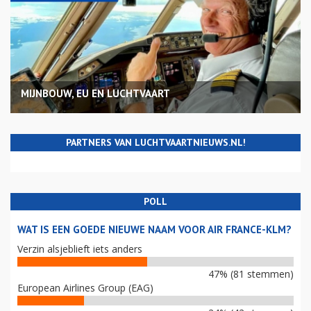
MIJNBOUW, EU EN LUCHTVAART
PARTNERS VAN LUCHTVAARTNIEUWS.NL!
POLL
WAT IS EEN GOEDE NIEUWE NAAM VOOR AIR FRANCE-KLM?
Verzin alsjeblieft iets anders
47% (81 stemmen)
European Airlines Group (EAG)