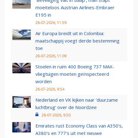
‘Beveiliging valt in slaap’, man stapt
moeiteloos Austrian Airlines-Embraer
E195 in
28-07-2026, 11:59
Air Europa breidt uit in Colombia:
maatschappij voegt derde bestemming
toe
28-07-2026, 11:09
Stoelen in ruim 400 Boeing 737 MAX-
vliegtuigen moeten geïnspecteerd
worden
28-07-2026, 9:54
Nederland en VK kijken naar 'duurzame
luchtbrug' over de Noordzee
28-07-2026, 9:50
Emirates rust Economy Class van A350's,
A380's en 777's uit met nieuwe