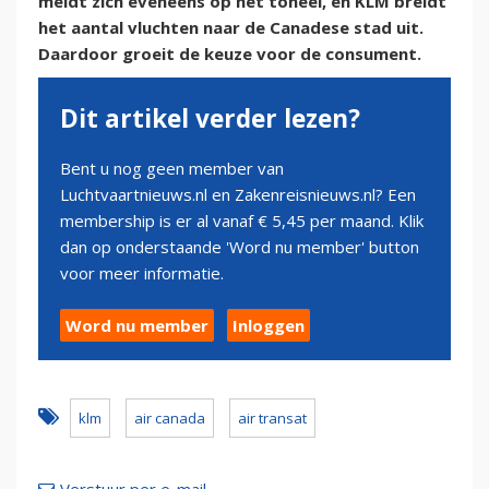
meldt zich eveneens op het toneel, en KLM breidt
het aantal vluchten naar de Canadese stad uit.
Daardoor groeit de keuze voor de consument.
Dit artikel verder lezen?
Bent u nog geen member van
Luchtvaartnieuws.nl en Zakenreisnieuws.nl? Een
membership is er al vanaf € 5,45 per maand. Klik
dan op onderstaande 'Word nu member' button
voor meer informatie.
Word nu member
Inloggen
klm
air canada
air transat