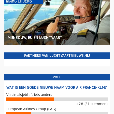
MIJNBOUW, EU EN LUCHTVAART
PARTNERS VAN LUCHTVAARTNIEUWS.NL!
POLL
WAT IS EEN GOEDE NIEUWE NAAM VOOR AIR FRANCE-KLM?
Verzin alsjeblieft iets anders
47% (81 stemmen)
European Airlines Group (EAG)