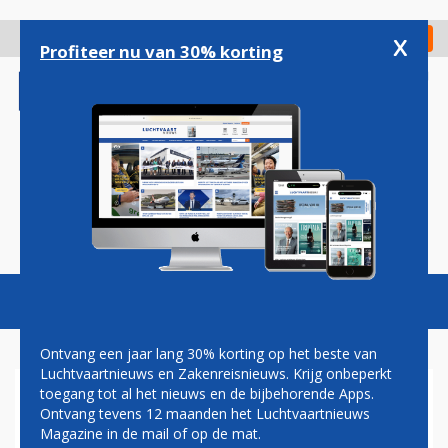
Overslaan
en
x
Digitaal Magazine
Registreer
Check in
naar
Profiteer nu van 30% korting
de
inhoud
gaan
Magazine
Podcasts
Vacatures
Toggl
naviga
Ontvang een jaar lang 30% korting op het beste van
Luchtvaartnieuws en Zakenreisnieuws. Krijg onbeperkt
toegang tot al het nieuws en de bijbehorende Apps.
EASYJET KIEST VOOR AIRBUS
Ontvang tevens 12 maanden het Luchtvaartnieuws
A319
Magazine in de mail of op de mat.