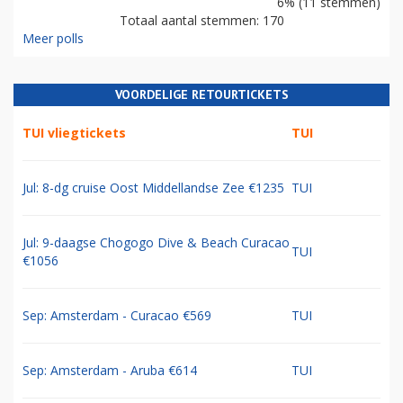
6% (11 stemmen)
Totaal aantal stemmen: 170
Meer polls
VOORDELIGE RETOURTICKETS
TUI vliegtickets
TUI
Jul: 8-dg cruise Oost Middellandse Zee €1235
TUI
Jul: 9-daagse Chogogo Dive & Beach Curacao
TUI
€1056
Sep: Amsterdam - Curacao €569
TUI
Sep: Amsterdam - Aruba €614
TUI