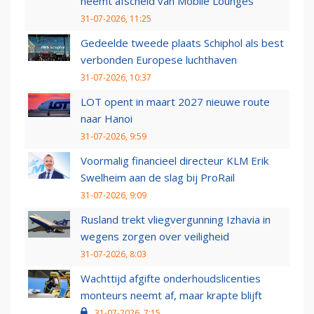
neemt afscheid van Mobile Lounges
31-07-2026, 11:25
Gedeelde tweede plaats Schiphol als best
verbonden Europese luchthaven
31-07-2026, 10:37
LOT opent in maart 2027 nieuwe route
naar Hanoi
31-07-2026, 9:59
Voormalig financieel directeur KLM Erik
Swelheim aan de slag bij ProRail
31-07-2026, 9:09
Rusland trekt vliegvergunning Izhavia in
wegens zorgen over veiligheid
31-07-2026, 8:03
Wachttijd afgifte onderhoudslicenties
monteurs neemt af, maar krapte blijft
31-07-2026, 7:15