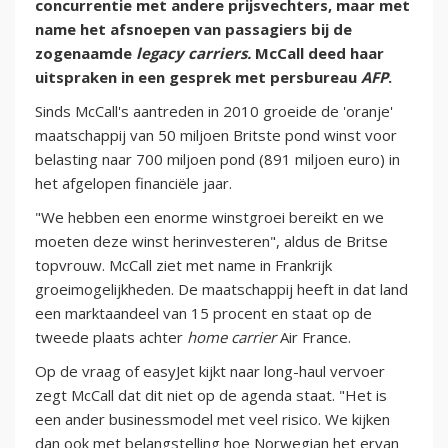
concurrentie met andere prijsvechters, maar met
name het afsnoepen van passagiers bij de
zogenaamde
legacy carriers.
McCall deed haar
uitspraken in een gesprek met persbureau
AFP
.
Sinds McCall's aantreden in 2010 groeide de 'oranje'
maatschappij van 50 miljoen Britste pond winst voor
belasting naar 700 miljoen pond (891 miljoen euro) in
het afgelopen financiële jaar.
"We hebben een enorme winstgroei bereikt en we
moeten deze winst herinvesteren", aldus de Britse
topvrouw. McCall ziet met name in Frankrijk
groeimogelijkheden. De maatschappij heeft in dat land
een marktaandeel van 15 procent en staat op de
tweede plaats achter
home carrier
Air France.
Op de vraag of easyJet kijkt naar long-haul vervoer
zegt McCall dat dit niet op de agenda staat. "Het is
een ander businessmodel met veel risico. We kijken
dan ook met belangstelling hoe Norwegian het ervan