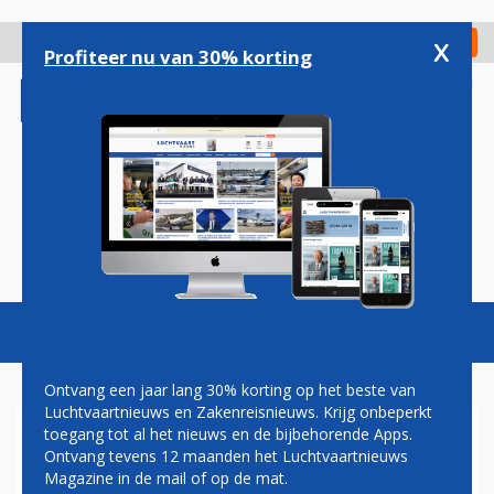
Overslaan
en
x
Digitaal Magazine
Registreer
Check in
naar
Profiteer nu van 30% korting
de
inhoud
gaan
Magazine
Podcasts
Vacatures
Toggl
naviga
Ontvang een jaar lang 30% korting op het beste van
Luchtvaartnieuws en Zakenreisnieuws. Krijg onbeperkt
toegang tot al het nieuws en de bijbehorende Apps.
EASYJET-TOPVROUW ZIET
Ontvang tevens 12 maanden het Luchtvaartnieuws
NOG LEGIO KANSEN IN
Magazine in de mail of op de mat.