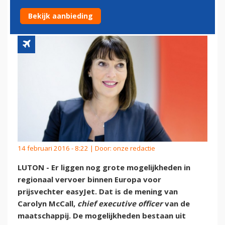
EUROPA
Bekijk aanbieding
14 februari 2016 - 8:22 | Door:
onze redactie
LUTON - Er liggen nog grote mogelijkheden in
regionaal vervoer binnen Europa voor
prijsvechter easyJet. Dat is de mening van
Carolyn McCall,
chief executive officer
van de
maatschappij. De mogelijkheden bestaan uit