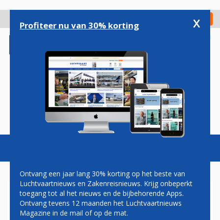
Overslaan
en
x
Digitaal Magazine
Registreer
Check in
naar
Profiteer nu van 30% korting
de
inhoud
gaan
Magazine
Podcasts
Vacatures
Toggl
naviga
Ontvang een jaar lang 30% korting op het beste van
Luchtvaartnieuws en Zakenreisnieuws. Krijg onbeperkt
toegang tot al het nieuws en de bijbehorende Apps.
EERSTE ATR 42-600 VOOR
Ontvang tevens 12 maanden het Luchtvaartnieuws
DOCHTERBEDRIJF JAL
Magazine in de mail of op de mat.