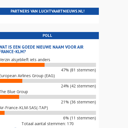
PARTNERS VAN LUCHTVAARTNIEUWS.NL!
POLL
WAT IS EEN GOEDE NIEUWE NAAM VOOR AIR
FRANCE-KLM?
Verzin alsjeblieft iets anders
47% (81 stemmen)
European Airlines Group (EAG)
24% (42 stemmen)
The Blue Group
21% (36 stemmen)
Air-France-KLM-SAS(-TAP)
6% (11 stemmen)
Totaal aantal stemmen: 170