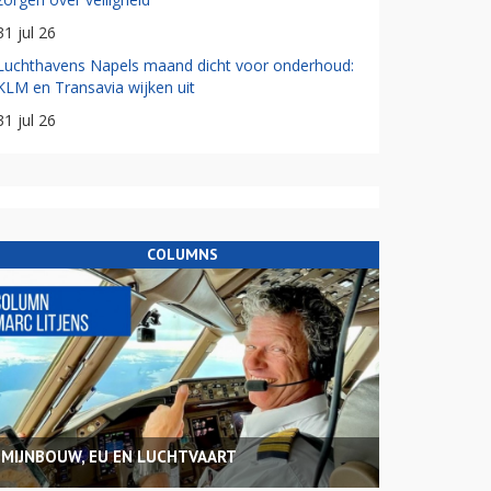
31 jul 26
Luchthavens Napels maand dicht voor onderhoud:
KLM en Transavia wijken uit
31 jul 26
COLUMNS
MIJNBOUW, EU EN LUCHTVAART