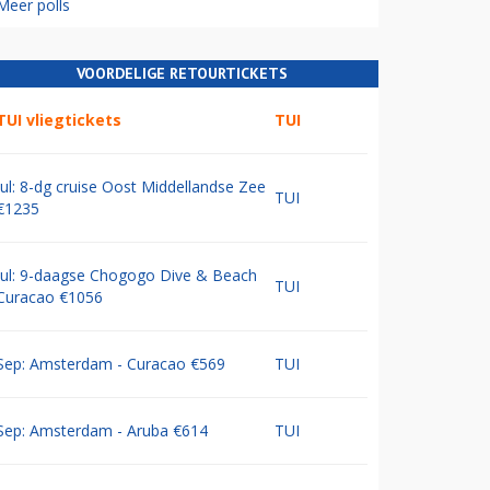
Meer polls
VOORDELIGE RETOURTICKETS
TUI vliegtickets
TUI
Jul: 8-dg cruise Oost Middellandse Zee
TUI
€1235
Jul: 9-daagse Chogogo Dive & Beach
TUI
Curacao €1056
Sep: Amsterdam - Curacao €569
TUI
Sep: Amsterdam - Aruba €614
TUI