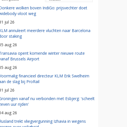
Donkere wolken boven IndiGo: prijsvechter doet
widebody-vloot weg
31 jul 26
KLM annuleert meerdere vluchten naar Barcelona
door staking
05 aug 26
Transavia opent komende winter nieuwe route
vanaf Brussels Airport
05 aug 26
Voormalig financieel directeur KLM Erik Swelheim
aan de slag bij ProRail
31 jul 26
Groningen vanaf nu verbonden met Esbjerg: 'scheelt
zeven uur rijden'
04 aug 26
Rusland trekt vliegvergunning Izhavia in wegens
zorgen over veiligheid