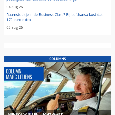
04 aug 26
Raamstoeltje in de Business Class? Bij Lufthansa kost dat
170 euro extra
05 aug 26
COLUMNS
MIJNBOUW, EU EN LUCHTVAART