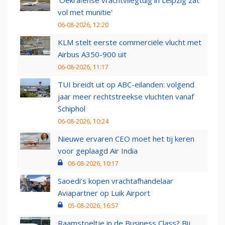
'Oekraïense vrachtvliegtuig in Leipzig zat
vol met munitie'
06-08-2026, 12:20
KLM stelt eerste commerciële vlucht met
Airbus A350-900 uit
06-08-2026, 11:17
TUI breidt uit op ABC-eilanden: volgend
jaar meer rechtstreekse vluchten vanaf
Schiphol
06-08-2026, 10:24
Nieuwe ervaren CEO moet het tij keren
voor geplaagd Air India
06-08-2026, 10:17
Saoedi’s kopen vrachtafhandelaar
Aviapartner op Luik Airport
05-08-2026, 16:57
Raamstoeltje in de Business Class? Bij