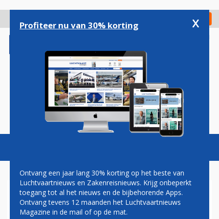
Overslaan
en
x
Digitaal Magazine
Registreer
Check in
naar
Profiteer nu van 30% korting
de
inhoud
gaan
Magazine
Podcasts
Vacatures
Toggl
naviga
Ontvang een jaar lang 30% korting op het beste van
Luchtvaartnieuws en Zakenreisnieuws. Krijg onbeperkt
toegang tot al het nieuws en de bijbehorende Apps.
EMBRAER BEREIKT MIJLPAAL
Ontvang tevens 12 maanden het Luchtvaartnieuws
MET AFLEVERING 1.400STE
Magazine in de mail of op de mat.