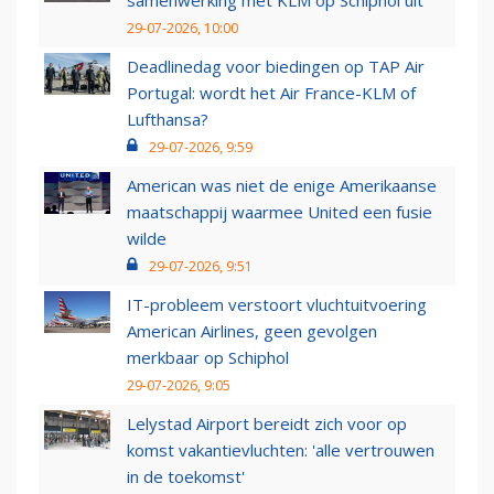
samenwerking met KLM op Schiphol uit
29-07-2026, 10:00
Deadlinedag voor biedingen op TAP Air
Portugal: wordt het Air France-KLM of
Lufthansa?
29-07-2026, 9:59
American was niet de enige Amerikaanse
maatschappij waarmee United een fusie
wilde
29-07-2026, 9:51
IT-probleem verstoort vluchtuitvoering
American Airlines, geen gevolgen
merkbaar op Schiphol
29-07-2026, 9:05
Lelystad Airport bereidt zich voor op
komst vakantievluchten: 'alle vertrouwen
in de toekomst'