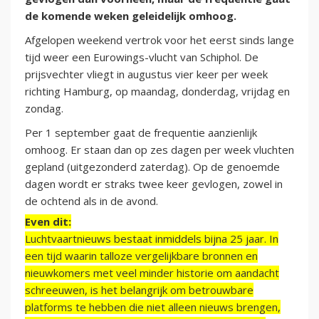
de komende weken geleidelijk omhoog.
Afgelopen weekend vertrok voor het eerst sinds lange
tijd weer een Eurowings-vlucht van Schiphol. De
prijsvechter vliegt in augustus vier keer per week
richting Hamburg, op maandag, donderdag, vrijdag en
zondag.
Per 1 september gaat de frequentie aanzienlijk
omhoog. Er staan dan op zes dagen per week vluchten
gepland (uitgezonderd zaterdag). Op de genoemde
dagen wordt er straks twee keer gevlogen, zowel in
de ochtend als in de avond.
Even dit:
Luchtvaartnieuws bestaat inmiddels bijna 25 jaar. In
een tijd waarin talloze vergelijkbare bronnen en
nieuwkomers met veel minder historie om aandacht
schreeuwen, is het belangrijk om betrouwbare
platforms te hebben die niet alleen nieuws brengen,