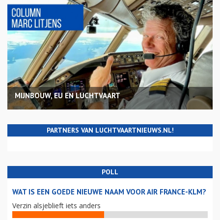
MIJNBOUW, EU EN LUCHTVAART
PARTNERS VAN LUCHTVAARTNIEUWS.NL!
POLL
WAT IS EEN GOEDE NIEUWE NAAM VOOR AIR FRANCE-KLM?
Verzin alsjeblieft iets anders