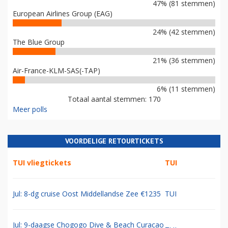
47% (81 stemmen)
European Airlines Group (EAG)
24% (42 stemmen)
The Blue Group
21% (36 stemmen)
Air-France-KLM-SAS(-TAP)
6% (11 stemmen)
Totaal aantal stemmen: 170
Meer polls
VOORDELIGE RETOURTICKETS
TUI vliegtickets
TUI
Jul: 8-dg cruise Oost Middellandse Zee €1235
TUI
Jul: 9-daagse Chogogo Dive & Beach Curacao