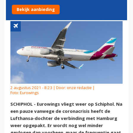
OP SCHIPHOL
Bekijk aanbieding
2 augustus 2021 - 8:23 | Door:
onze redactie
|
Foto: Eurowings
SCHIPHOL - Eurowings vliegt weer op Schiphol. Na
een pauze vanwege de coronacrisis heeft de
Lufthansa-dochter de verbinding met Hamburg
weer opgepakt. Er wordt nog wel minder
gevlogen dan voorheen, maar de frequentie gaat