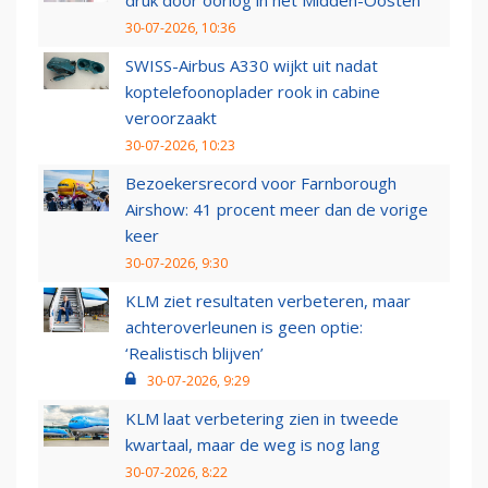
druk door oorlog in het Midden-Oosten
30-07-2026, 10:36
SWISS-Airbus A330 wijkt uit nadat
koptelefoonoplader rook in cabine
veroorzaakt
30-07-2026, 10:23
Bezoekersrecord voor Farnborough
Airshow: 41 procent meer dan de vorige
keer
30-07-2026, 9:30
KLM ziet resultaten verbeteren, maar
achteroverleunen is geen optie:
‘Realistisch blijven’
30-07-2026, 9:29
KLM laat verbetering zien in tweede
kwartaal, maar de weg is nog lang
30-07-2026, 8:22