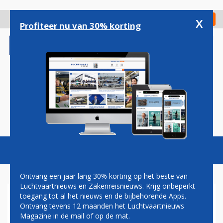
Overslaan
en
x
Digitaal Magazine
Registreer
Check in
naar
Profiteer nu van 30% korting
de
inhoud
gaan
Magazine
Podcasts
Vacatures
Toggl
naviga
Ontvang een jaar lang 30% korting op het beste van
Luchtvaartnieuws en Zakenreisnieuws. Krijg onbeperkt
toegang tot al het nieuws en de bijbehorende Apps.
EUROWINGS NA
Ontvang tevens 12 maanden het Luchtvaartnieuws
CORONAPAUZE WEER TERUG
Magazine in de mail of op de mat.