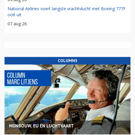
National Airlines voert langste vrachtvlucht met Boeing 777F
ooit uit
07 aug 26
COLUMNS
MIJNBOUW, EU EN LUCHTVAART