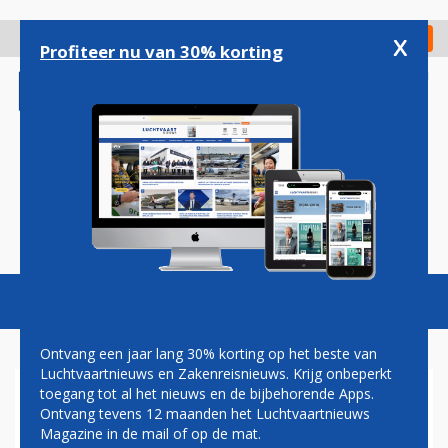
Overslaan
en
x
Digitaal Magazine
Registreer
Check in
naar
Profiteer nu van 30% korting
de
inhoud
gaan
Magazine
Podcasts
Vacatures
Toggl
naviga
Ontvang een jaar lang 30% korting op het beste van
Luchtvaartnieuws en Zakenreisnieuws. Krijg onbeperkt
toegang tot al het nieuws en de bijbehorende Apps.
EUROWINGS VAN
Ontvang tevens 12 maanden het Luchtvaartnieuws
DÜSSELDORF NAAR
Magazine in de mail of op de mat.