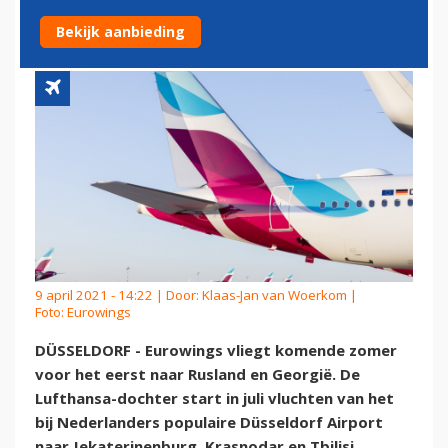
RUSLAND EN GEORGIË
Bekijk aanbieding
9 april 2021 - 14:22 | Door:
Klaas-Jan van Woerkom
|
Foto: Eurowings
DÜSSELDORF - Eurowings vliegt komende zomer
voor het eerst naar Rusland en Georgië. De
Lufthansa-dochter start in juli vluchten van het
bij Nederlanders populaire Düsseldorf Airport
naar Jekaterinenburg, Krasnodar en Tbilisi.