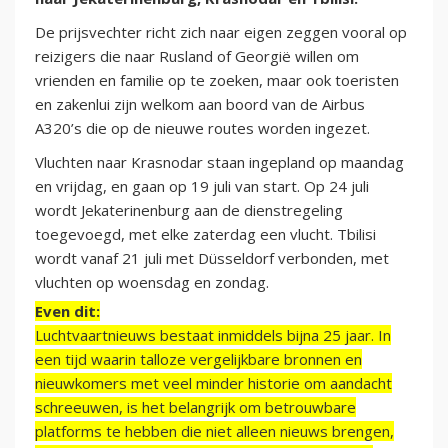
De prijsvechter richt zich naar eigen zeggen vooral op
reizigers die naar Rusland of Georgië willen om
vrienden en familie op te zoeken, maar ook toeristen
en zakenlui zijn welkom aan boord van de Airbus
A320’s die op de nieuwe routes worden ingezet.
Vluchten naar Krasnodar staan ingepland op maandag
en vrijdag, en gaan op 19 juli van start. Op 24 juli
wordt Jekaterinenburg aan de dienstregeling
toegevoegd, met elke zaterdag een vlucht. Tbilisi
wordt vanaf 21 juli met Düsseldorf verbonden, met
vluchten op woensdag en zondag.
Even dit:
Luchtvaartnieuws bestaat inmiddels bijna 25 jaar. In
een tijd waarin talloze vergelijkbare bronnen en
nieuwkomers met veel minder historie om aandacht
schreeuwen, is het belangrijk om betrouwbare
platforms te hebben die niet alleen nieuws brengen,