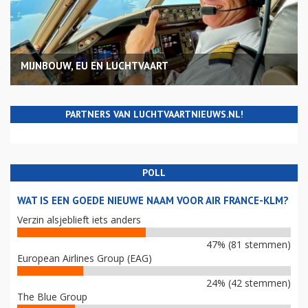
MIJNBOUW, EU EN LUCHTVAART
PARTNERS VAN LUCHTVAARTNIEUWS.NL!
POLL
WAT IS EEN GOEDE NIEUWE NAAM VOOR AIR FRANCE-KLM?
Verzin alsjeblieft iets anders
47% (81 stemmen)
European Airlines Group (EAG)
24% (42 stemmen)
The Blue Group