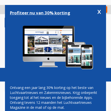
Overslaan
en
x
Digitaal Magazine
Registreer
Check in
naar
Profiteer nu van 30% korting
de
inhoud
gaan
Magazine
Podcasts
Vacatures
Toggl
naviga
Ontvang een jaar lang 30% korting op het beste van
Luchtvaartnieuws en Zakenreisnieuws. Krijg onbeperkt
toegang tot al het nieuws en de bijbehorende Apps.
FLINKE PASSAGIERSGROEI BIJ
Ontvang tevens 12 maanden het Luchtvaartnieuws
TRANSAVIA IN AUGUSTUS
Magazine in de mail of op de mat.