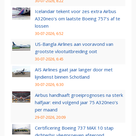
30-07-2026, 8:22
Icelandair tekent voor zes extra Airbus
A320neo's om laatste Boeing 757's af te
lossen
30-07-2026, 6:52
US-Bangla Airlines aan vooravond van
grootste vlootuitbreiding ooit
30-07-2026, 6:45
AIS Airlines gaat jaar langer door met
lijndienst binnen Schotland
30-07-2026, 6:30
Airbus handhaaft groeiprognoses na sterk
halfjaar: eind volgend jaar 75 A320neo’s
per maand
29-07-2026, 20:09
Certificering Boeing 737 MAX 10 stap
dichterbij: vliegproeven afgerond