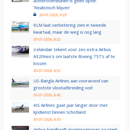
achteroverleunen is geen optie:
‘Realistisch blijven’
30-07-2026, 9:29
KLM laat verbetering zien in tweede
kwartaal, maar de weg is nog lang
30-07-2026, 8:22
Icelandair tekent voor zes extra Airbus
A320neo's om laatste Boeing 757's af te
lossen
30-07-2026, 6:52
US-Bangla Airlines aan vooravond van
grootste vlootuitbreiding ooit
30-07-2026, 6:45
AIS Airlines gaat jaar langer door met
lijndienst binnen Schotland
30-07-2026, 6:30
Airbus handhaaft groeiprognoses na sterk