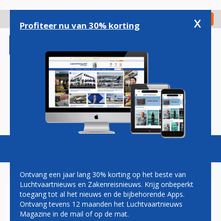
Overslaan
en
x
Digitaal Magazine
Registreer
Check in
naar
Profiteer nu van 30% korting
de
inhoud
gaan
Magazine
Podcasts
Vacatures
Toggl
naviga
Ontvang een jaar lang 30% korting op het beste van
Luchtvaartnieuws en Zakenreisnieuws. Krijg onbeperkt
toegang tot al het nieuws en de bijbehorende Apps.
FNV WIL DIALOOG MET
Ontvang tevens 12 maanden het Luchtvaartnieuws
RYANAIR OVER
Magazine in de mail of op de mat.