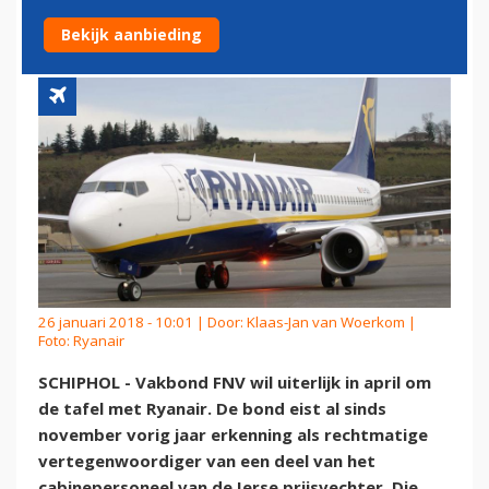
ARBEIDSOMSTANDIGHEDEN
Bekijk aanbieding
26 januari 2018 - 10:01 | Door:
Klaas-Jan van Woerkom
|
Foto: Ryanair
SCHIPHOL - Vakbond FNV wil uiterlijk in april om
de tafel met Ryanair. De bond eist al sinds
november vorig jaar erkenning als rechtmatige
vertegenwoordiger van een deel van het
cabinepersoneel van de Ierse prijsvechter. Die