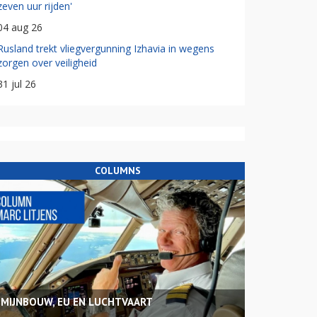
zeven uur rijden'
04 aug 26
Rusland trekt vliegvergunning Izhavia in wegens
zorgen over veiligheid
31 jul 26
COLUMNS
MIJNBOUW, EU EN LUCHTVAART