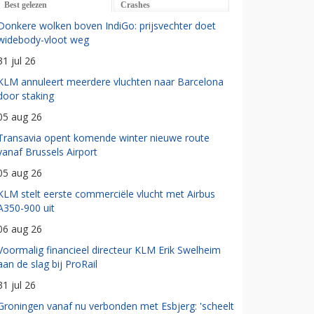
Best gelezen
Crashes
Donkere wolken boven IndiGo: prijsvechter doet
widebody-vloot weg
31 jul 26
KLM annuleert meerdere vluchten naar Barcelona
door staking
05 aug 26
Transavia opent komende winter nieuwe route
vanaf Brussels Airport
05 aug 26
KLM stelt eerste commerciële vlucht met Airbus
A350-900 uit
06 aug 26
Voormalig financieel directeur KLM Erik Swelheim
aan de slag bij ProRail
31 jul 26
Groningen vanaf nu verbonden met Esbjerg: 'scheelt