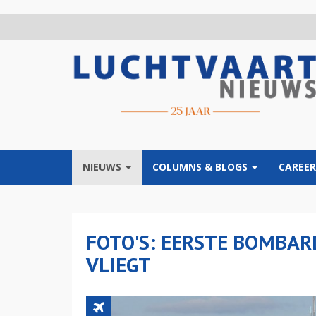
Overslaan
en
naar
de
inhoud
gaan
NIEUWS
COLUMNS & BLOGS
CAREER
FOTO'S: EERSTE BOMBAR
VLIEGT