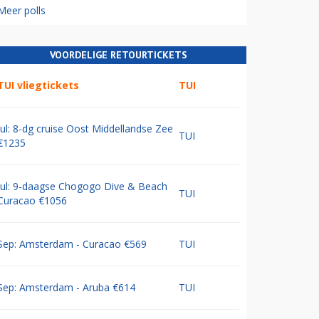
Meer polls
VOORDELIGE RETOURTICKETS
TUI vliegtickets
TUI
Jul: 8-dg cruise Oost Middellandse Zee
TUI
€1235
Jul: 9-daagse Chogogo Dive & Beach
TUI
Curacao €1056
Sep: Amsterdam - Curacao €569
TUI
Sep: Amsterdam - Aruba €614
TUI