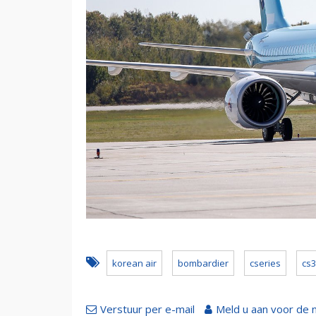
korean air
bombardier
cseries
cs
Verstuur per e-mail
Meld u aan voor de 