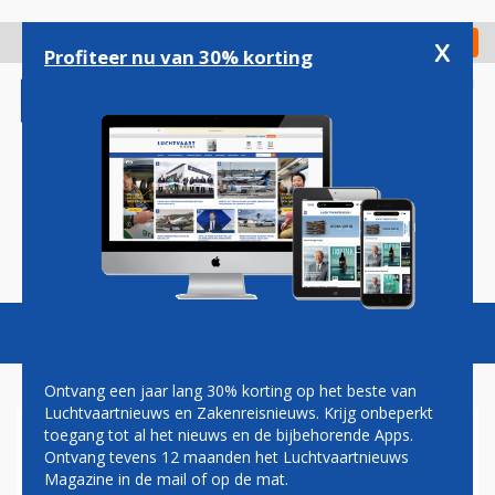
Overslaan
en
x
Digitaal Magazine
Registreer
Check in
naar
Profiteer nu van 30% korting
de
inhoud
gaan
Magazine
Podcasts
Vacatures
Toggl
naviga
Ontvang een jaar lang 30% korting op het beste van
Luchtvaartnieuws en Zakenreisnieuws. Krijg onbeperkt
toegang tot al het nieuws en de bijbehorende Apps.
GRONDBONDEN DOEN
Ontvang tevens 12 maanden het Luchtvaartnieuws
GEZAMENLIJK VOORSTEL AAN
Magazine in de mail of op de mat.