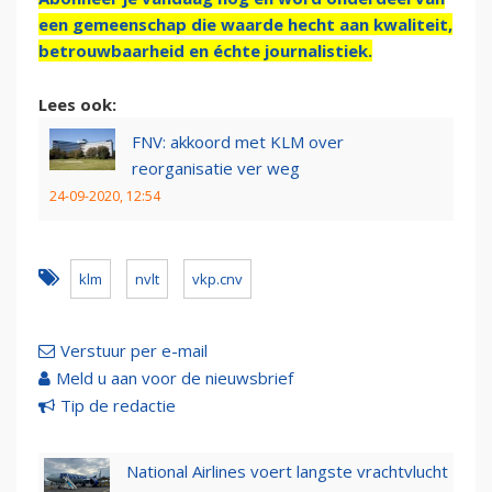
een gemeenschap die waarde hecht aan kwaliteit,
betrouwbaarheid en échte journalistiek.
Lees ook:
FNV: akkoord met KLM over
reorganisatie ver weg
24-09-2020, 12:54
klm
nvlt
vkp.cnv
Verstuur per e-mail
Meld u aan voor de nieuwsbrief
Tip de redactie
National Airlines voert langste vrachtvlucht