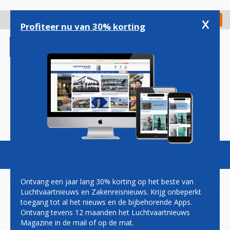
Overslaan
en
x
Digitaal Magazine
Registreer
Check in
naar
Profiteer nu van 30% korting
de
inhoud
gaan
Magazine
Podcasts
Vacatures
Toggl
naviga
Ontvang een jaar lang 30% korting op het beste van
Luchtvaartnieuws en Zakenreisnieuws. Krijg onbeperkt
toegang tot al het nieuws en de bijbehorende Apps.
TERRORISTEN CLAIMEN
Ontvang tevens 12 maanden het Luchtvaartnieuws
RAKETAANVAL OP
Magazine in de mail of op de mat.