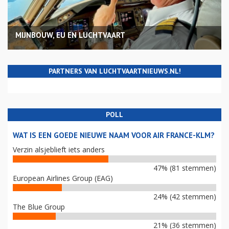
MIJNBOUW, EU EN LUCHTVAART
PARTNERS VAN LUCHTVAARTNIEUWS.NL!
POLL
WAT IS EEN GOEDE NIEUWE NAAM VOOR AIR FRANCE-KLM?
Verzin alsjeblieft iets anders
47% (81 stemmen)
European Airlines Group (EAG)
24% (42 stemmen)
The Blue Group
21% (36 stemmen)