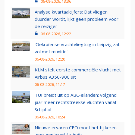
06-08-2026, 13:36
Analyse kwartaalcijfers: Dat vliegen
duurder wordt, lijkt geen probleem voor
de reiziger
06-08-2026, 12:22
'Oekraïense vrachtvliegtuig in Leipzig zat
vol met munitie'
06-08-2026, 12:20
KLM stelt eerste commerciële vlucht met
Airbus A350-900 uit
06-08-2026, 11:17
TUI breidt uit op ABC-eilanden: volgend
jaar meer rechtstreekse vluchten vanaf
Schiphol
06-08-2026, 10:24
Nieuwe ervaren CEO moet het tij keren
voor geplaagd Air India