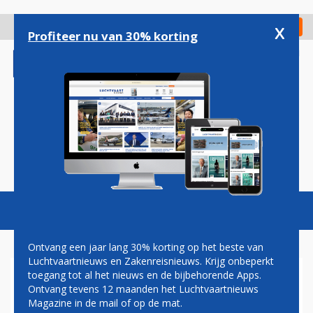
Overslaan
en
x
Digitaal Magazine
Registreer
Check in
naar
Profiteer nu van 30% korting
de
inhoud
gaan
Magazine
Podcasts
Vacatures
Toggl
naviga
Ontvang een jaar lang 30% korting op het beste van
Luchtvaartnieuws en Zakenreisnieuws. Krijg onbeperkt
toegang tot al het nieuws en de bijbehorende Apps.
LUCHTHAVENS IN SPANJE EN
Ontvang tevens 12 maanden het Luchtvaartnieuws
PORTUGAL GETROFFEN DOOR
Magazine in de mail of op de mat.