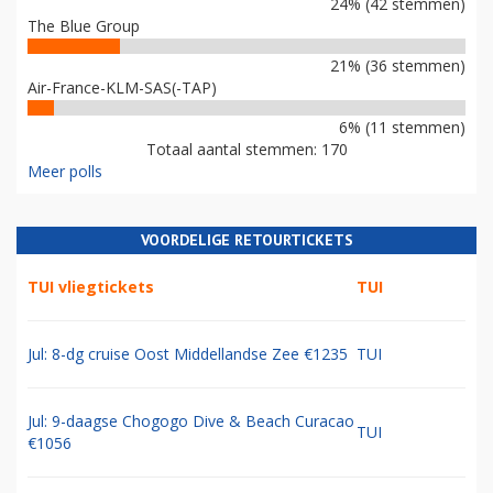
24% (42 stemmen)
The Blue Group
21% (36 stemmen)
Air-France-KLM-SAS(-TAP)
6% (11 stemmen)
Totaal aantal stemmen: 170
Meer polls
VOORDELIGE RETOURTICKETS
TUI vliegtickets
TUI
Jul: 8-dg cruise Oost Middellandse Zee €1235
TUI
Jul: 9-daagse Chogogo Dive & Beach Curacao
TUI
€1056