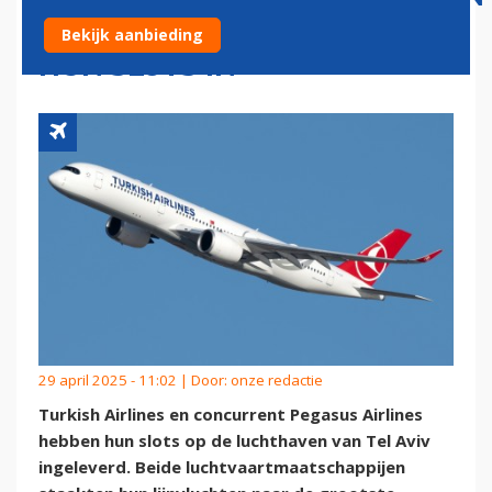
MIJDEN ISRAËL EN LEVEREN
Bekijk aanbieding
HUN SLOTS IN
29 april 2025 - 11:02 | Door:
onze redactie
Turkish Airlines en concurrent Pegasus Airlines
hebben hun slots op de luchthaven van Tel Aviv
ingeleverd. Beide luchtvaartmaatschappijen