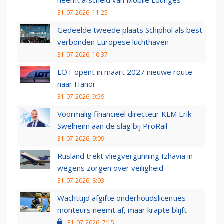
neemt afscheid van Mobile Lounges
31-07-2026, 11:25
Gedeelde tweede plaats Schiphol als best
verbonden Europese luchthaven
31-07-2026, 10:37
LOT opent in maart 2027 nieuwe route
naar Hanoi
31-07-2026, 9:59
Voormalig financieel directeur KLM Erik
Swelheim aan de slag bij ProRail
31-07-2026, 9:09
Rusland trekt vliegvergunning Izhavia in
wegens zorgen over veiligheid
31-07-2026, 8:03
Wachttijd afgifte onderhoudslicenties
monteurs neemt af, maar krapte blijft
31-07-2026, 7:15