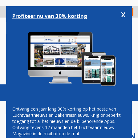
Overslaan
en
x
Digitaal Magazine
Registreer
Check in
naar
Profiteer nu van 30% korting
de
inhoud
gaan
Magazine
Podcasts
Vacatures
Toggl
naviga
Ontvang een jaar lang 30% korting op het beste van
Luchtvaartnieuws en Zakenreisnieuws. Krijg onbeperkt
toegang tot al het nieuws en de bijbehorende Apps.
TURKSE
Ontvang tevens 12 maanden het Luchtvaartnieuws
LUCHTVAARTMAATSCHAPPIJEN
Magazine in de mail of op de mat.