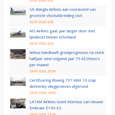
30-07-2026, 6:52
US-Bangla Airlines aan vooravond van
grootste vlootuitbreiding ooit
30-07-2026, 6:45
AIS Airlines gaat jaar langer door met
lijndienst binnen Schotland
30-07-2026, 6:30
Airbus handhaaft groeiprognoses na sterk
halfjaar: eind volgend jaar 75 A320neo’s
per maand
29-07-2026, 20:09
Certificering Boeing 737 MAX 10 stap
dichterbij: vliegproeven afgerond
29-07-2026, 14:09
LATAM Airlines toont interieur van nieuwe
Embraer E195-E2
29-07-2026, 13:34