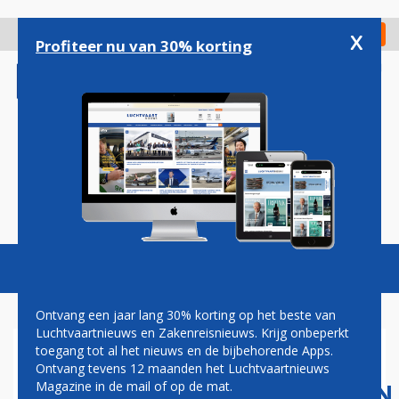
Overslaan
en
x
Digitaal Magazine
Registreer
Check in
naar
Profiteer nu van 30% korting
de
inhoud
gaan
Magazine
Podcasts
Vacatures
Toggl
naviga
Ontvang een jaar lang 30% korting op het beste van
Luchtvaartnieuws en Zakenreisnieuws. Krijg onbeperkt
toegang tot al het nieuws en de bijbehorende Apps.
TURKSE
Ontvang tevens 12 maanden het Luchtvaartnieuws
LUCHTVAARTMAATSCHAPPIJEN
Magazine in de mail of op de mat.