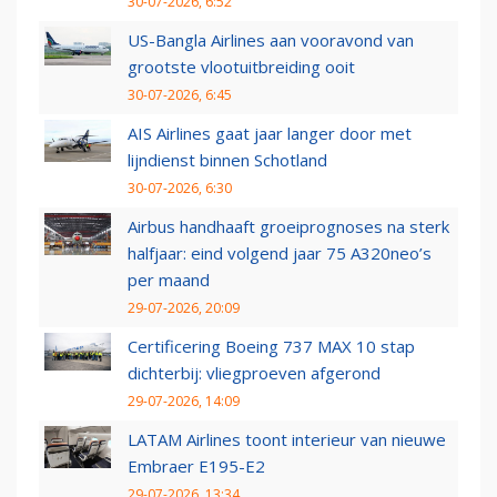
30-07-2026, 6:52
US-Bangla Airlines aan vooravond van
grootste vlootuitbreiding ooit
30-07-2026, 6:45
AIS Airlines gaat jaar langer door met
lijndienst binnen Schotland
30-07-2026, 6:30
Airbus handhaaft groeiprognoses na sterk
halfjaar: eind volgend jaar 75 A320neo’s
per maand
29-07-2026, 20:09
Certificering Boeing 737 MAX 10 stap
dichterbij: vliegproeven afgerond
29-07-2026, 14:09
LATAM Airlines toont interieur van nieuwe
Embraer E195-E2
29-07-2026, 13:34