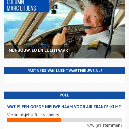
MIJNBOUW, EU EN LUCHTVAART
PARTNERS VAN LUCHTVAARTNIEUWS.NL!
POLL
WAT IS EEN GOEDE NIEUWE NAAM VOOR AIR FRANCE-KLM?
Verzin alsjeblieft iets anders
47% (81 stemmen)