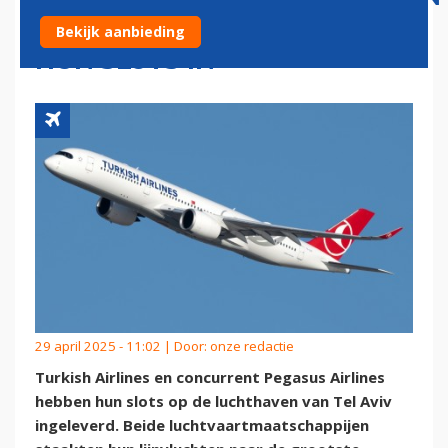
MIJDEN ISRAËL EN LEVEREN
Bekijk aanbieding
HUN SLOTS IN
29 april 2025 - 11:02 | Door:
onze redactie
Turkish Airlines en concurrent Pegasus Airlines
hebben hun slots op de luchthaven van Tel Aviv
ingeleverd. Beide luchtvaartmaatschappijen