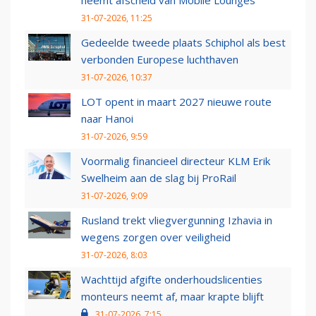
neemt afscheid van Mobile Lounges
31-07-2026, 11:25
Gedeelde tweede plaats Schiphol als best
verbonden Europese luchthaven
31-07-2026, 10:37
LOT opent in maart 2027 nieuwe route
naar Hanoi
31-07-2026, 9:59
Voormalig financieel directeur KLM Erik
Swelheim aan de slag bij ProRail
31-07-2026, 9:09
Rusland trekt vliegvergunning Izhavia in
wegens zorgen over veiligheid
31-07-2026, 8:03
Wachttijd afgifte onderhoudslicenties
monteurs neemt af, maar krapte blijft
31-07-2026, 7:15