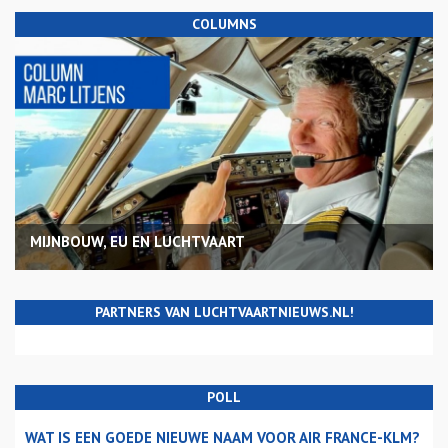
COLUMNS
MIJNBOUW, EU EN LUCHTVAART
PARTNERS VAN LUCHTVAARTNIEUWS.NL!
POLL
WAT IS EEN GOEDE NIEUWE NAAM VOOR AIR FRANCE-KLM?