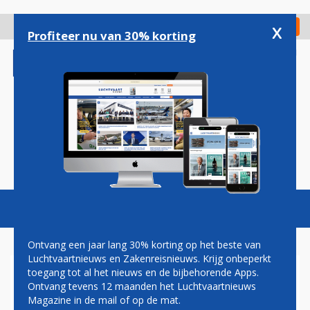
Overslaan
en
x
Digitaal Magazine
Registreer
Check in
naar
Profiteer nu van 30% korting
de
inhoud
gaan
Magazine
Podcasts
Vacatures
Toggl
naviga
Ontvang een jaar lang 30% korting op het beste van
Luchtvaartnieuws en Zakenreisnieuws. Krijg onbeperkt
toegang tot al het nieuws en de bijbehorende Apps.
HINDER DOOR STAKING
Ontvang tevens 12 maanden het Luchtvaartnieuws
BAGAGEPERSONEEL
Magazine in de mail of op de mat.