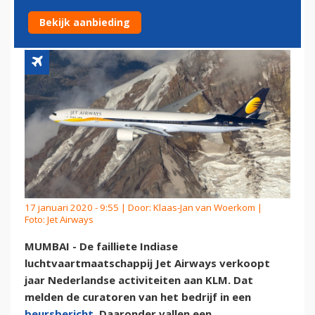
AAN KLM
Bekijk aanbieding
17 januari 2020 - 9:55 | Door:
Klaas-Jan van Woerkom
|
Foto: Jet Airways
MUMBAI - De failliete Indiase
luchtvaartmaatschappij Jet Airways verkoopt
jaar Nederlandse activiteiten aan KLM. Dat
melden de curatoren van het bedrijf in een
beursbericht
. Daaronder vallen een