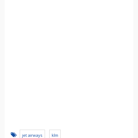
jet airways
klm