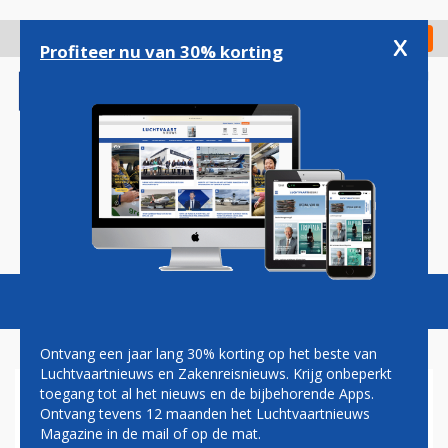
Overslaan
en
x
Digitaal Magazine
Registreer
Check in
naar
Profiteer nu van 30% korting
de
inhoud
gaan
Magazine
Podcasts
Vacatures
Toggl
naviga
Ontvang een jaar lang 30% korting op het beste van
Luchtvaartnieuws en Zakenreisnieuws. Krijg onbeperkt
toegang tot al het nieuws en de bijbehorende Apps.
JET AIRWAYS VERKOOPT
Ontvang tevens 12 maanden het Luchtvaartnieuws
NEDERLANDSE ACTIVITEITEN
Magazine in de mail of op de mat.