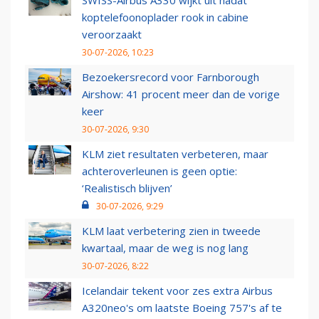
SWISS-Airbus A330 wijkt uit nadat
koptelefoonoplader rook in cabine
veroorzaakt
30-07-2026, 10:23
Bezoekersrecord voor Farnborough
Airshow: 41 procent meer dan de vorige
keer
30-07-2026, 9:30
KLM ziet resultaten verbeteren, maar
achteroverleunen is geen optie:
‘Realistisch blijven’
30-07-2026, 9:29
KLM laat verbetering zien in tweede
kwartaal, maar de weg is nog lang
30-07-2026, 8:22
Icelandair tekent voor zes extra Airbus
A320neo's om laatste Boeing 757's af te