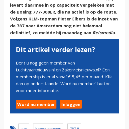
levert daarmee in op capaciteit vergeleken met
de Boeing 777-300ER, die nu actief is op de route.
Volgens KLM-topman Pieter Elbers is de inzet van
de 787 naar Amsterdam nog niet helemaal
definitief, zo meldde hij maandag aan
Reismedia
.
Dit artikel verder lezen?
Bent u nog geen member van
Luchtvaartnieuws.nl en Zakenreisnieuws.nl? Een
membership is er al vanaf € 5,45 per maand. Klik
dan op onderstaande 'Word nu member' button
voor meer informatie.
Word nu member
Inloggen
klm
kenya airways
787-8