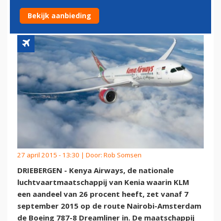
AMSTERDAM
Bekijk aanbieding
27 april 2015 - 13:30 | Door:
Rob Somsen
DRIEBERGEN - Kenya Airways, de nationale
luchtvaartmaatschappij van Kenia waarin KLM
een aandeel van 26 procent heeft, zet vanaf 7
september 2015 op de route Nairobi-Amsterdam
de Boeing 787-8 Dreamliner in. De maatschappij