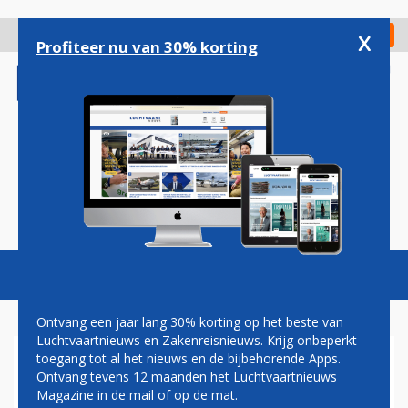
Overslaan
en
x
Digitaal Magazine
Registreer
Check in
naar
Profiteer nu van 30% korting
de
inhoud
gaan
Magazine
Podcasts
Vacatures
Toggl
naviga
Ontvang een jaar lang 30% korting op het beste van
Luchtvaartnieuws en Zakenreisnieuws. Krijg onbeperkt
toegang tot al het nieuws en de bijbehorende Apps.
KENYA AIRWAYS ZET 787-8
Ontvang tevens 12 maanden het Luchtvaartnieuws
IN OP ROUTE NAAR
Magazine in de mail of op de mat.