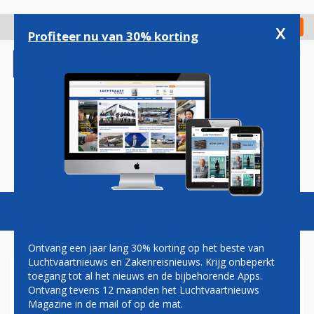
Overslaan
en
x
Digitaal Magazine
Registreer
Check in
naar
Profiteer nu van 30% korting
de
inhoud
gaan
Magazine
Podcasts
Vacatures
Toggl
naviga
Ontvang een jaar lang 30% korting op het beste van
Luchtvaartnieuws en Zakenreisnieuws. Krijg onbeperkt
toegang tot al het nieuws en de bijbehorende Apps.
KLM BREIDT VERSNELDE
Ontvang tevens 12 maanden het Luchtvaartnieuws
CONTROLE SKYPRIORITY
Magazine in de mail of op de mat.