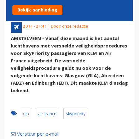
PASSAGIERS UIT
Bekijk aanbieding
29 juli 2014 - 21:41 | Door:
onze redactie
AMSTELVEEN - Vanaf deze maand is het aantal
luchthavens met versnelde veiligheidsprocedures
voor SkyPriority passagiers van KLM en Air
France uitgebreid. De versnelde
veiligheidsprocedure geldt nu ook voor de
volgende luchthavens: Glasgow (GLA), Aberdeen
(ABZ) en Edinburgh (EDI). Dit maakte KLM dinsdag
bekend.
klm
air france
skypriority
Verstuur per e-mail