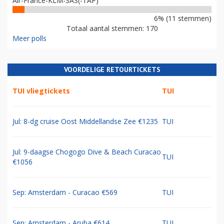
Air-France-KLM-SAS(-TAP)
6% (11 stemmen)
Totaal aantal stemmen: 170
Meer polls
VOORDELIGE RETOURTICKETS
TUI vliegtickets
TUI
Jul: 8-dg cruise Oost Middellandse Zee €1235
TUI
Jul: 9-daagse Chogogo Dive & Beach Curacao
TUI
€1056
Sep: Amsterdam - Curacao €569
TUI
Sep: Amsterdam - Aruba €614
TUI