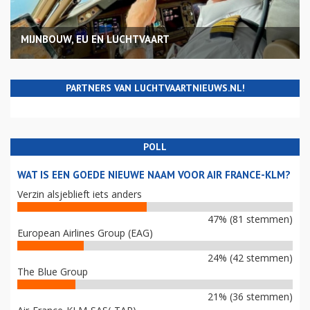
MIJNBOUW, EU EN LUCHTVAART
PARTNERS VAN LUCHTVAARTNIEUWS.NL!
POLL
WAT IS EEN GOEDE NIEUWE NAAM VOOR AIR FRANCE-KLM?
Verzin alsjeblieft iets anders
47% (81 stemmen)
European Airlines Group (EAG)
24% (42 stemmen)
The Blue Group
21% (36 stemmen)