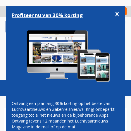
Overslaan
en
x
Digitaal Magazine
Registreer
Check in
naar
Profiteer nu van 30% korting
de
inhoud
gaan
Magazine
Podcasts
Vacatures
Toggl
naviga
Ontvang een jaar lang 30% korting op het beste van
Luchtvaartnieuws en Zakenreisnieuws. Krijg onbeperkt
toegang tot al het nieuws en de bijbehorende Apps.
KLM: INDIKKEN IN EUROPA
Ontvang tevens 12 maanden het Luchtvaartnieuws
VOOR GROEIRUIMTE OP
Magazine in de mail of op de mat.