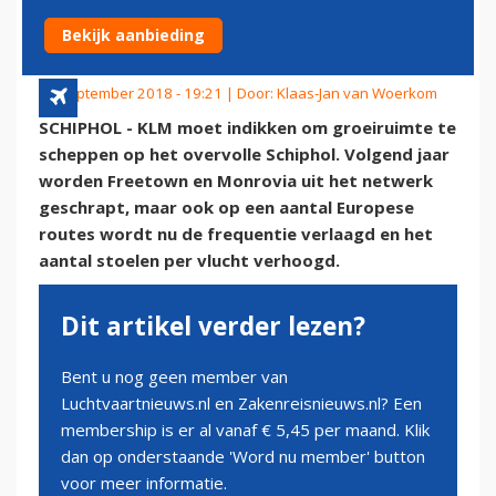
SCHIPHOL
Bekijk aanbieding
23 september 2018 - 19:21 | Door:
Klaas-Jan van Woerkom
SCHIPHOL - KLM moet indikken om groeiruimte te
scheppen op het overvolle Schiphol. Volgend jaar
worden Freetown en Monrovia uit het netwerk
geschrapt, maar ook op een aantal Europese
routes wordt nu de frequentie verlaagd en het
aantal stoelen per vlucht verhoogd.
Dit artikel verder lezen?
Bent u nog geen member van
Luchtvaartnieuws.nl en Zakenreisnieuws.nl? Een
membership is er al vanaf € 5,45 per maand. Klik
dan op onderstaande 'Word nu member' button
voor meer informatie.