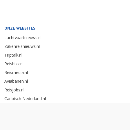
ONZE WEBSITES
Luchtvaartnieuws.nl
Zakenreisnieuws.nl
Triptalk.nl
Reisbizz.nl
Reismedia.nl
Aviabanen.nl
Reisjobs.nl
Caribisch Nederland.nl
Careerexperience.nl
Zakenreisawards.nl