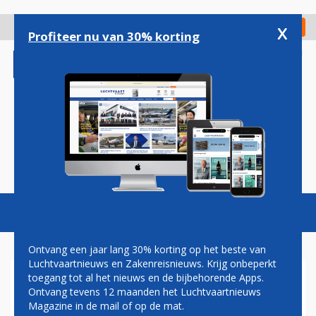
Overslaan
en
x
Digitaal Magazine
Registreer
Check in
naar
Profiteer nu van 30% korting
de
inhoud
gaan
Magazine
Podcasts
Vacatures
Toggl
naviga
Ontvang een jaar lang 30% korting op het beste van
Luchtvaartnieuws en Zakenreisnieuws. Krijg onbeperkt
toegang tot al het nieuws en de bijbehorende Apps.
KLM STELT
Ontvang tevens 12 maanden het Luchtvaartnieuws
WINSTVERWACHTING BIJ
Magazine in de mail of op de mat.