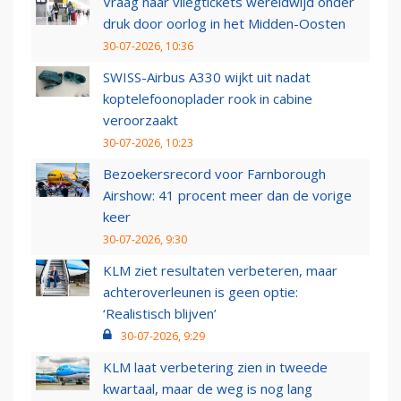
Vraag naar vliegtickets wereldwijd onder
druk door oorlog in het Midden-Oosten
30-07-2026, 10:36
SWISS-Airbus A330 wijkt uit nadat
koptelefoonoplader rook in cabine
veroorzaakt
30-07-2026, 10:23
Bezoekersrecord voor Farnborough
Airshow: 41 procent meer dan de vorige
keer
30-07-2026, 9:30
KLM ziet resultaten verbeteren, maar
achteroverleunen is geen optie:
‘Realistisch blijven’
30-07-2026, 9:29
KLM laat verbetering zien in tweede
kwartaal, maar de weg is nog lang