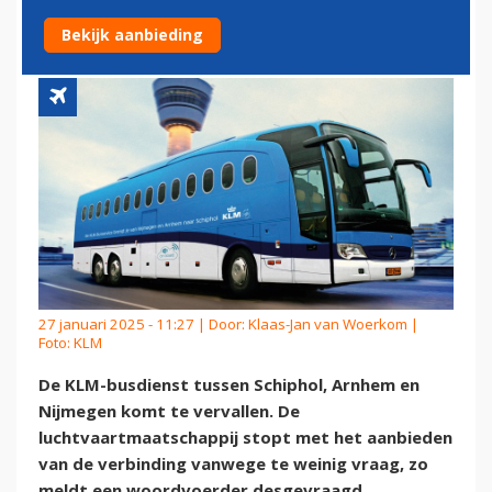
ARNHEM EN NIJMEGEN
Bekijk aanbieding
27 januari 2025 - 11:27 | Door:
Klaas-Jan van Woerkom
|
Foto: KLM
De KLM-busdienst tussen Schiphol, Arnhem en
Nijmegen komt te vervallen. De
luchtvaartmaatschappij stopt met het aanbieden
van de verbinding vanwege te weinig vraag, zo
meldt een woordvoerder desgevraagd.