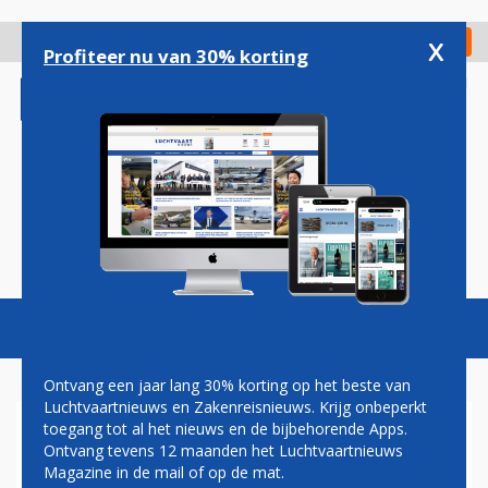
Overslaan
en
x
Digitaal Magazine
Registreer
Check in
naar
Profiteer nu van 30% korting
de
inhoud
gaan
Magazine
Podcasts
Vacatures
Toggl
naviga
Ontvang een jaar lang 30% korting op het beste van
Luchtvaartnieuws en Zakenreisnieuws. Krijg onbeperkt
toegang tot al het nieuws en de bijbehorende Apps.
KLM STOPT MET
Ontvang tevens 12 maanden het Luchtvaartnieuws
BUSVERBINDING NAAR
Magazine in de mail of op de mat.