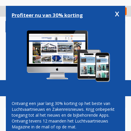
Overslaan
en
x
Digitaal Magazine
Registreer
Check in
naar
Profiteer nu van 30% korting
de
inhoud
gaan
Magazine
Podcasts
Vacatures
Toggl
naviga
Ontvang een jaar lang 30% korting op het beste van
Luchtvaartnieuws en Zakenreisnieuws. Krijg onbeperkt
toegang tot al het nieuws en de bijbehorende Apps.
KLM VERBINDT NAAM AAN
Ontvang tevens 12 maanden het Luchtvaartnieuws
NIEUWE A'DAM TOREN
Magazine in de mail of op de mat.