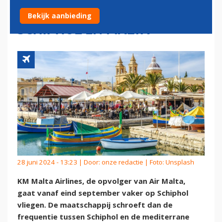
VLUCHTEN TUSSEN
Bekijk aanbieding
SCHIPHOL EN MALTA
28 juni 2024 - 13:23 | Door:
onze redactie
| Foto: Unsplash
KM Malta Airlines, de opvolger van Air Malta,
gaat vanaf eind september vaker op Schiphol
vliegen. De maatschappij schroeft dan de
frequentie tussen Schiphol en de mediterrane