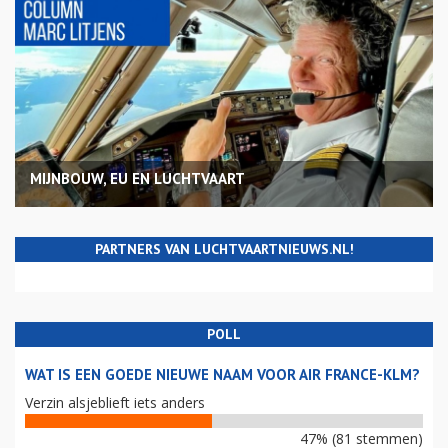
MIJNBOUW, EU EN LUCHTVAART
PARTNERS VAN LUCHTVAARTNIEUWS.NL!
POLL
WAT IS EEN GOEDE NIEUWE NAAM VOOR AIR FRANCE-KLM?
Verzin alsjeblieft iets anders
47% (81 stemmen)