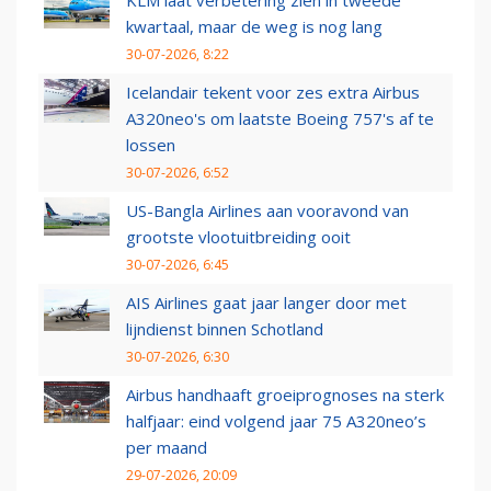
KLM laat verbetering zien in tweede
kwartaal, maar de weg is nog lang
30-07-2026, 8:22
Icelandair tekent voor zes extra Airbus
A320neo's om laatste Boeing 757's af te
lossen
30-07-2026, 6:52
US-Bangla Airlines aan vooravond van
grootste vlootuitbreiding ooit
30-07-2026, 6:45
AIS Airlines gaat jaar langer door met
lijndienst binnen Schotland
30-07-2026, 6:30
Airbus handhaaft groeiprognoses na sterk
halfjaar: eind volgend jaar 75 A320neo’s
per maand
29-07-2026, 20:09