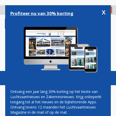
Overslaan
en
x
Digitaal Magazine
Registreer
Check in
naar
Profiteer nu van 30% korting
de
inhoud
gaan
Magazine
Podcasts
Vacatures
Toggl
naviga
Ontvang een jaar lang 30% korting op het beste van
Luchtvaartnieuws en Zakenreisnieuws. Krijg onbeperkt
toegang tot al het nieuws en de bijbehorende Apps.
KM MALTA AIRLINES
Ontvang tevens 12 maanden het Luchtvaartnieuws
VERHOOGT AANTAL
Magazine in de mail of op de mat.