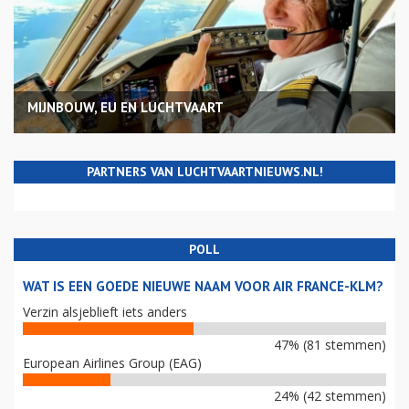
MIJNBOUW, EU EN LUCHTVAART
PARTNERS VAN LUCHTVAARTNIEUWS.NL!
POLL
WAT IS EEN GOEDE NIEUWE NAAM VOOR AIR FRANCE-KLM?
Verzin alsjeblieft iets anders
47% (81 stemmen)
European Airlines Group (EAG)
24% (42 stemmen)