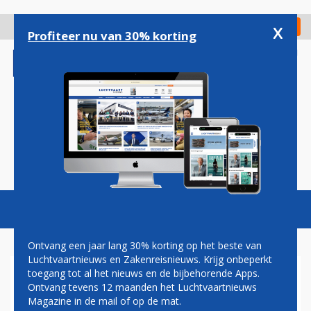
Overslaan
en
x
Digitaal Magazine
Registreer
Check in
naar
Profiteer nu van 30% korting
de
inhoud
gaan
Magazine
Podcasts
Vacatures
Toggl
naviga
Ontvang een jaar lang 30% korting op het beste van
Luchtvaartnieuws en Zakenreisnieuws. Krijg onbeperkt
toegang tot al het nieuws en de bijbehorende Apps.
LATAM AIRLINES GROUP
Ontvang tevens 12 maanden het Luchtvaartnieuws
DEELS IN HANDEN QATAR
Magazine in de mail of op de mat.