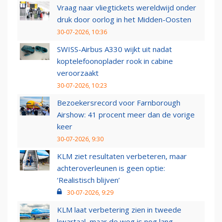
Vraag naar vliegtickets wereldwijd onder
druk door oorlog in het Midden-Oosten
30-07-2026, 10:36
SWISS-Airbus A330 wijkt uit nadat
koptelefoonoplader rook in cabine
veroorzaakt
30-07-2026, 10:23
Bezoekersrecord voor Farnborough
Airshow: 41 procent meer dan de vorige
keer
30-07-2026, 9:30
KLM ziet resultaten verbeteren, maar
achteroverleunen is geen optie:
‘Realistisch blijven’
30-07-2026, 9:29
KLM laat verbetering zien in tweede
kwartaal, maar de weg is nog lang