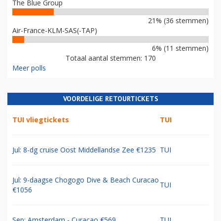
The Blue Group
21% (36 stemmen)
Air-France-KLM-SAS(-TAP)
6% (11 stemmen)
Totaal aantal stemmen: 170
Meer polls
VOORDELIGE RETOURTICKETS
TUI vliegtickets
TUI
Jul: 8-dg cruise Oost Middellandse Zee €1235
TUI
Jul: 9-daagse Chogogo Dive & Beach Curacao
TUI
€1056
Sep: Amsterdam - Curacao €569
TUI