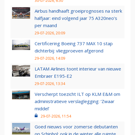
30-07-2026, 6:30
Airbus handhaaft groeiprognoses na sterk
halfjaar: eind volgend jaar 75 A320neo’s
per maand
29-07-2026, 20:09
Certificering Boeing 737 MAX 10 stap
dichterbij: vliegproeven afgerond
29-07-2026, 14:09
LATAM Airlines toont interieur van nieuwe
Embraer E195-E2
29-07-2026, 13:34
Verscherpt toezicht ILT op KLM E&M om
administratieve verslaglegging: ‘Zwaar
middel’
29-07-2026, 11:54
Goed nieuws voor zomerse debutanten
op Schiphol: ook in de winter alle ruimte