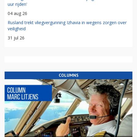
uur rijden'
04 aug 26
Rusland trekt vliegvergunning Izhavia in wegens zorgen over
veiligheid
31 jul 26
COLUMNS