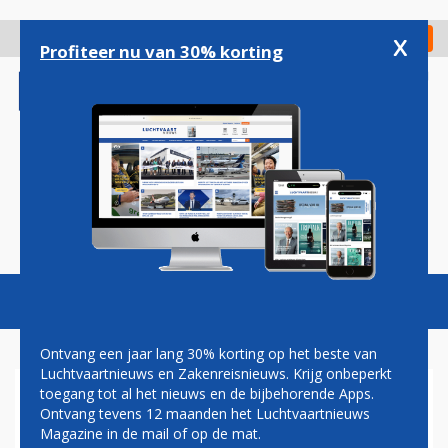
Overslaan
en
x
Digitaal Magazine
Registreer
Check in
naar
Profiteer nu van 30% korting
de
inhoud
gaan
Magazine
Podcasts
Vacatures
Toggl
naviga
Ontvang een jaar lang 30% korting op het beste van
Luchtvaartnieuws en Zakenreisnieuws. Krijg onbeperkt
toegang tot al het nieuws en de bijbehorende Apps.
LEVEL VANAF 6 APRIL OP
Ontvang tevens 12 maanden het Luchtvaartnieuws
SCHIPHOL
Magazine in de mail of op de mat.