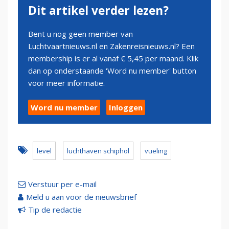
Dit artikel verder lezen?
Bent u nog geen member van
Luchtvaartnieuws.nl en Zakenreisnieuws.nl? Een
membership is er al vanaf € 5,45 per maand. Klik
dan op onderstaande 'Word nu member' button
voor meer informatie.
Word nu member
Inloggen
level
luchthaven schiphol
vueling
Verstuur per e-mail
Meld u aan voor de nieuwsbrief
Tip de redactie