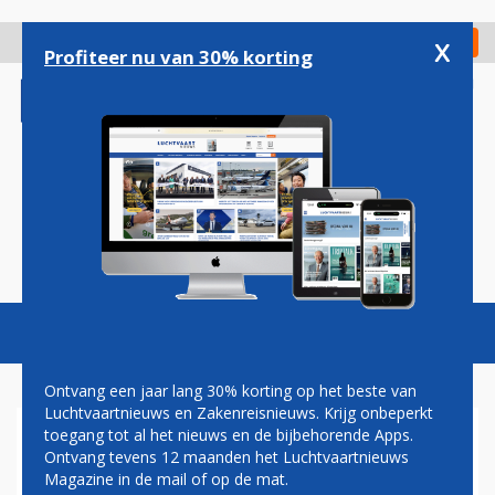
Overslaan
en
x
Digitaal Magazine
Registreer
Check in
naar
Profiteer nu van 30% korting
de
inhoud
gaan
Magazine
Podcasts
Vacatures
Toggl
naviga
Ontvang een jaar lang 30% korting op het beste van
Luchtvaartnieuws en Zakenreisnieuws. Krijg onbeperkt
toegang tot al het nieuws en de bijbehorende Apps.
MENAJET: NIEUWE
Ontvang tevens 12 maanden het Luchtvaartnieuws
LUCHTVAARTMAATSCHAPPIJ
Magazine in de mail of op de mat.