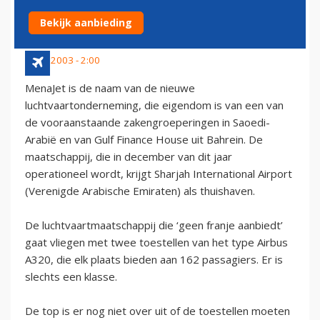
ZONDER FRANJE
Bekijk aanbieding
9 mei 2003 - 2:00
MenaJet is de naam van de nieuwe
luchtvaartonderneming, die eigendom is van een van
de vooraanstaande zakengroeperingen in Saoedi-
Arabië en van Gulf Finance House uit Bahrein. De
maatschappij, die in december van dit jaar
operationeel wordt, krijgt Sharjah International Airport
(Verenigde Arabische Emiraten) als thuishaven.
De luchtvaartmaatschappij die ‘geen franje aanbiedt’
gaat vliegen met twee toestellen van het type Airbus
A320, die elk plaats bieden aan 162 passagiers. Er is
slechts een klasse.
De top is er nog niet over uit of de toestellen moeten