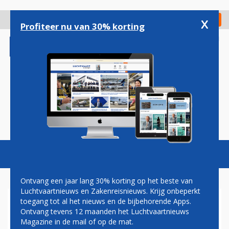
Overslaan
en
x
Digitaal Magazine
Registreer
Check in
naar
Profiteer nu van 30% korting
de
inhoud
gaan
Magazine
Podcasts
Vacatures
Toggl
naviga
Ontvang een jaar lang 30% korting op het beste van
Luchtvaartnieuws en Zakenreisnieuws. Krijg onbeperkt
toegang tot al het nieuws en de bijbehorende Apps.
MILJOENENBOETE VOOR
Ontvang tevens 12 maanden het Luchtvaartnieuws
AMERICAN AIRLINES:
Magazine in de mail of op de mat.