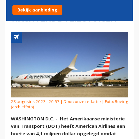
PASSAGIERS TE LANG IN
Bekijk aanbieding
WACHTENDE VLIEGTUIGEN
28 augustus 2023 - 20:57 | Door:
onze redactie
| Foto: Boeing
(archieffoto)
WASHINGTON D.C. - Het Amerikaanse ministerie
van Transport (DOT) heeft American Airlines een
boete van 4,1 miljoen dollar opgelegd omdat