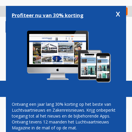
Overslaan
en
x
Digitaal Magazine
Registreer
Check in
naar
Profiteer nu van 30% korting
de
inhoud
gaan
Magazine
Podcasts
Vacatures
Toggl
naviga
Ontvang een jaar lang 30% korting op het beste van
Luchtvaartnieuws en Zakenreisnieuws. Krijg onbeperkt
toegang tot al het nieuws en de bijbehorende Apps.
NACHTSLUITING VRAAGT
Ontvang tevens 12 maanden het Luchtvaartnieuws
AANPASSING
Magazine in de mail of op de mat.