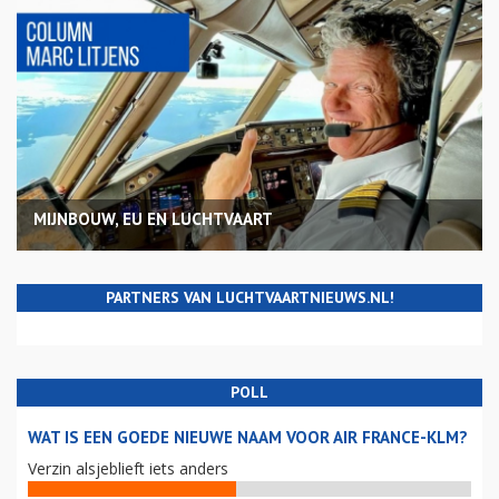
MIJNBOUW, EU EN LUCHTVAART
PARTNERS VAN LUCHTVAARTNIEUWS.NL!
POLL
WAT IS EEN GOEDE NIEUWE NAAM VOOR AIR FRANCE-KLM?
Verzin alsjeblieft iets anders