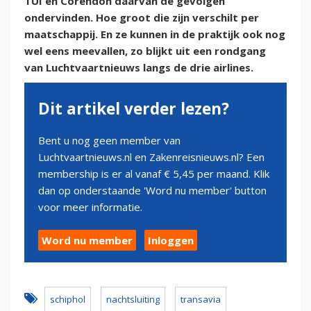
TUI en Corendon daarvan de gevolgen
ondervinden. Hoe groot die zijn verschilt per
maatschappij. En ze kunnen in de praktijk ook nog
wel eens meevallen, zo blijkt uit een rondgang
van Luchtvaartnieuws langs de drie airlines.
Dit artikel verder lezen?
Bent u nog geen member van
Luchtvaartnieuws.nl en Zakenreisnieuws.nl? Een
membership is er al vanaf € 5,45 per maand. Klik
dan op onderstaande 'Word nu member' button
voor meer informatie.
Word nu member
Inloggen
schiphol
nachtsluiting
transavia