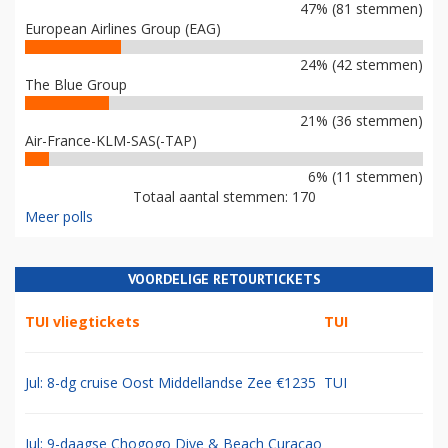
47% (81 stemmen)
European Airlines Group (EAG)
24% (42 stemmen)
The Blue Group
21% (36 stemmen)
Air-France-KLM-SAS(-TAP)
6% (11 stemmen)
Totaal aantal stemmen: 170
Meer polls
VOORDELIGE RETOURTICKETS
TUI vliegtickets
TUI
Jul: 8-dg cruise Oost Middellandse Zee €1235
TUI
Jul: 9-daagse Chogogo Dive & Beach Curacao