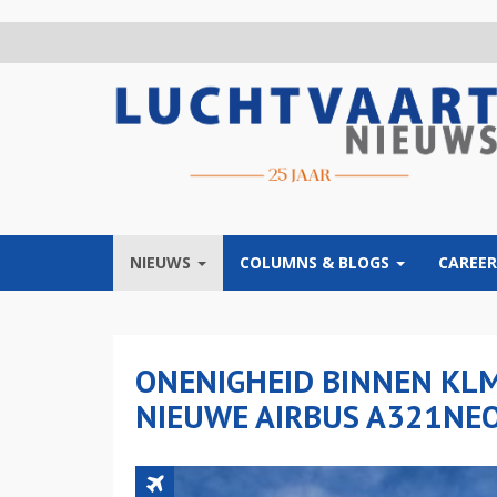
Overslaan
en
naar
de
inhoud
gaan
NIEUWS
COLUMNS & BLOGS
CAREER
ONENIGHEID BINNEN KLM
NIEUWE AIRBUS A321NE