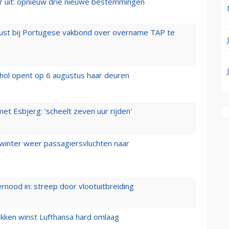
er uit: opnieuw drie nieuwe bestemmingen
rust bij Portugese vakbond over overname TAP te
hol opent op 6 augustus haar deuren
t Esbjerg: 'scheelt zeven uur rijden'
 winter weer passagiersvluchten naar
ernood in: streep door vlootuitbreiding
ukken winst Lufthansa hard omlaag