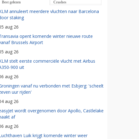
Best gelezen
Crashes
KLM annuleert meerdere vluchten naar Barcelona
door staking
05 aug 26
Transavia opent komende winter nieuwe route
vanaf Brussels Airport
05 aug 26
KLM stelt eerste commerciële vlucht met Airbus
A350-900 uit
06 aug 26
Groningen vanaf nu verbonden met Esbjerg: 'scheelt
zeven uur rijden'
04 aug 26
easyJet wordt overgenomen door Apollo, Castlelake
haakt af
06 aug 26
Luchthaven Luik krijgt komende winter weer