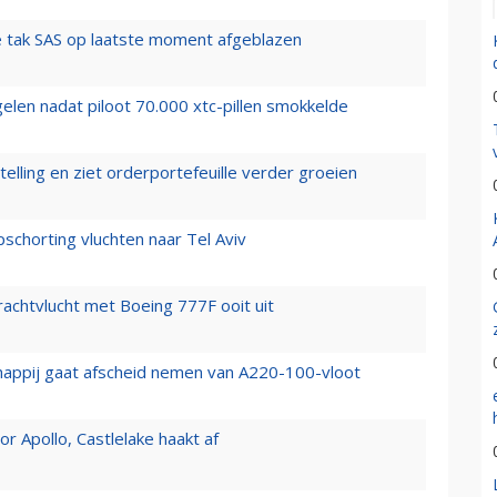
 tak SAS op laatste moment afgeblazen
elen nadat piloot 70.000 xtc-pillen smokkelde
elling en ziet orderportefeuille verder groeien
chorting vluchten naar Tel Aviv
vrachtvlucht met Boeing 777F ooit uit
happij gaat afscheid nemen van A220-100-vloot
 Apollo, Castlelake haakt af