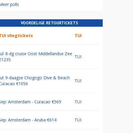
Meer polls
VOORDELIGE RETOURTICKETS
TUI vliegtickets
TUI
Jul: 8-dg cruise Oost Middellandse Zee
TUI
€1235
Jul: 9-daagse Chogogo Dive & Beach
TUI
Curacao €1056
Sep: Amsterdam - Curacao €569
TUI
Sep: Amsterdam - Aruba €614
TUI