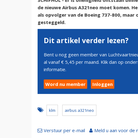
SCHIPHOL - Er is onenigheid ontstaan binn
de nieuwe Airbus A321neo moet komen. Het
als opvolger van de Boeing 737-800, maar 
gesteggeld.
Dit artikel verder lezen?
Bent u nog geen member van Luchtvaartnieu
al vanaf € 5,45 per maand. Klik dan op ond
informatie.
Word nu member
Inloggen
klm
airbus a321neo
Verstuur per e-mail
Meld u aan voor de 