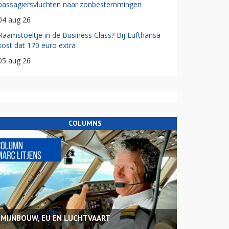
passagiersvluchten naar zonbestemmingen
04 aug 26
Raamstoeltje in de Business Class? Bij Lufthansa
kost dat 170 euro extra
05 aug 26
COLUMNS
MIJNBOUW, EU EN LUCHTVAART