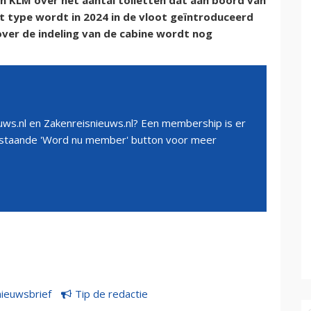
en KLM over het aantal toiletten dat aan boord van
 type wordt in 2024 in de vloot geïntroduceerd
over de indeling van de cabine wordt nog
ws.nl en Zakenreisnieuws.nl? Een membership is er
erstaande 'Word nu member' button voor meer
nieuwsbrief
Tip de redactie