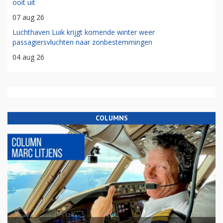
ooit uit
07 aug 26
Luchthaven Luik krijgt komende winter weer
passagiersvluchten naar zonbestemmingen
04 aug 26
COLUMNS