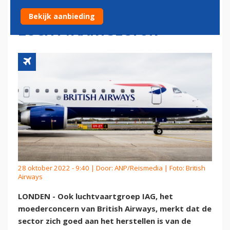
HERSTEL
Bekijk aanbieding
LUCHTVAARTSECTOR
28 oktober 2022 - 9:40 | Door:
ANP/Reismedia
| Foto: British
Airways
LONDEN - Ook luchtvaartgroep IAG, het
moederconcern van British Airways, merkt dat de
sector zich goed aan het herstellen is van de