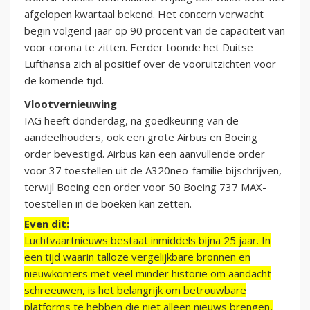
afgelopen kwartaal bekend. Het concern verwacht
begin volgend jaar op 90 procent van de capaciteit van
voor corona te zitten. Eerder toonde het Duitse
Lufthansa zich al positief over de vooruitzichten voor
de komende tijd.
Vlootvernieuwing
IAG heeft donderdag, na goedkeuring van de
aandeelhouders, ook een grote Airbus en Boeing
order bevestigd. Airbus kan een aanvullende order
voor 37 toestellen uit de A320neo-familie bijschrijven,
terwijl Boeing een order voor 50 Boeing 737 MAX-
toestellen in de boeken kan zetten.
Even dit:
Luchtvaartnieuws bestaat inmiddels bijna 25 jaar. In
een tijd waarin talloze vergelijkbare bronnen en
nieuwkomers met veel minder historie om aandacht
schreeuwen, is het belangrijk om betrouwbare
platforms te hebben die niet alleen nieuws brengen,