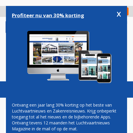
Overslaan
en
x
Digitaal Magazine
Registreer
Check in
naar
Profiteer nu van 30% korting
de
inhoud
gaan
Magazine
Podcasts
Vacatures
Toggl
naviga
Ontvang een jaar lang 30% korting op het beste van
Luchtvaartnieuws en Zakenreisnieuws. Krijg onbeperkt
toegang tot al het nieuws en de bijbehorende Apps.
OOK MOEDERBEDRIJF
Ontvang tevens 12 maanden het Luchtvaartnieuws
BRITISH AIRWAYS ZIET STERK
Magazine in de mail of op de mat.