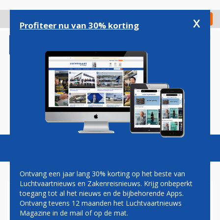
Overslaan
en
x
Digitaal Magazine
Registreer
Check in
naar
Profiteer nu van 30% korting
de
inhoud
gaan
Magazine
Podcasts
Vacatures
Toggl
naviga
Ontvang een jaar lang 30% korting op het beste van
Luchtvaartnieuws en Zakenreisnieuws. Krijg onbeperkt
toegang tot al het nieuws en de bijbehorende Apps.
OOK SAS TREKT ZICH TERUG
Ontvang tevens 12 maanden het Luchtvaartnieuws
UIT CHINA
Magazine in de mail of op de mat.